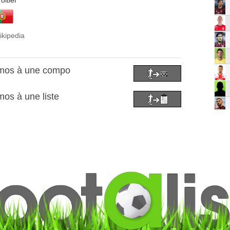
oitier
ikipedia
amos à une compo
os à une liste