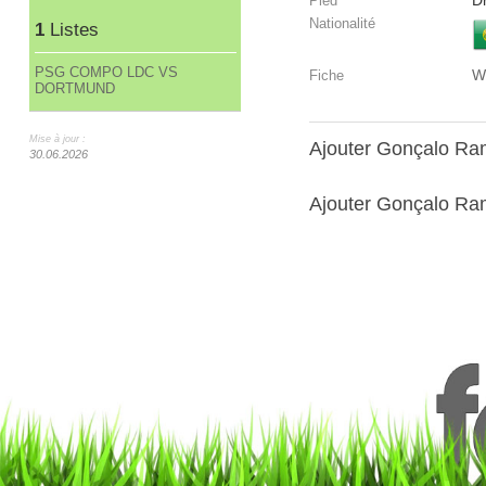
Dr
Pied
Nationalité
1
Listes
PSG COMPO LDC VS
W
Fiche
DORTMUND
Mise à jour :
Ajouter Gonçalo R
30.06.2026
Ajouter Gonçalo Ram