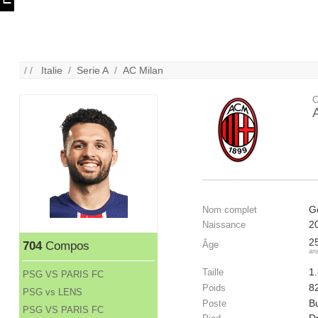
/ /
Italie
/
Serie A
/
AC Milan
C
G
Nom complet
2
Naissance
2
Âge
704
Compos
an
1
Taille
PSG VS PARIS FC
8
Poids
PSG vs LENS
Bu
Poste
PSG VS PARIS FC