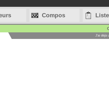
eurs
Compos
List
C
J'ai déjà