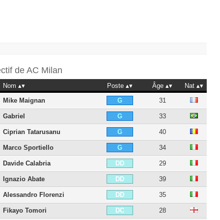
ectif de
AC Milan
Nom
Poste
Âge
Nat
Mike Maignan
31
G
Gabriel
33
G
Ciprian Tatarusanu
40
G
Marco Sportiello
34
G
Davide Calabria
29
DD
Ignazio Abate
39
DD
Alessandro Florenzi
35
DD
Fikayo Tomori
28
DC