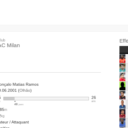
lub
Eff
AC Milan
onçalo Matias Ramos
0.06.2001 (
Olhão
)
5
26
s
ans
48
jours
.85
m
2
kg
teur / Attaquant