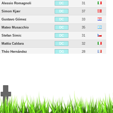
Alessio Romagnoli
31
DC
Simon Kjær
37
DC
Gustavo Gómez
33
DC
Mateo Musacchio
35
DC
Stefan Simic
31
DC
Mattia Caldara
32
DC
Théo Hernández
28
DG
Luca Antonelli
39
DG
Ivan Strinic
39
DG
Lucas Biglia
40
MDC
Adrien Rabiot
31
MC
Riccardo Montolivo
41
MC
Andrea Poli
36
MC
Andrea Bertolacci
35
MC