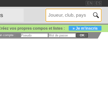
EN
ES
es
réez vos propres compos et listes :
» Je m'inscris
 un compte :
OK