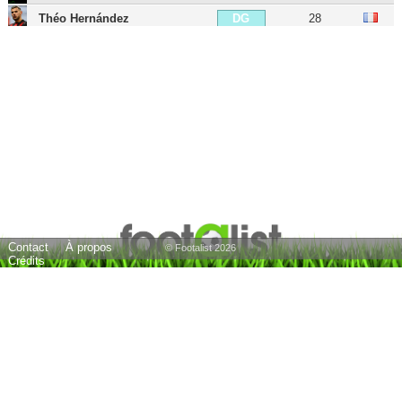
Théo Hernández
28
DG
Luca Antonelli
39
DG
Ivan Strinic
39
DG
Lucas Biglia
40
MDC
Adrien Rabiot
31
MC
Riccardo Montolivo
41
MC
Andrea Poli
36
MC
Andrea Bertolacci
35
MC
Contact
À propos
Youssouf Fofana
27
MC
© Footalist 2026
Crédits
Christian Pulisic
27
MOC
Alen Halilovic
30
MOC
Matías Fernández
40
MOC
José Sosa
41
MOC
Yacine Adli
26
MG