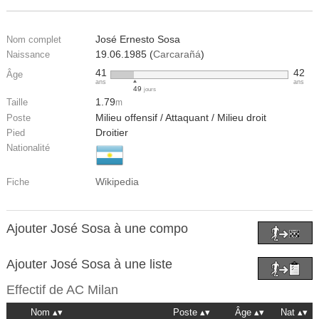
José Ernesto Sosa
Nom complet
19.06.1985 (
Carcarañá
)
Naissance
41
42
Âge
ans
ans
49
jours
1.79
Taille
m
Milieu offensif / Attaquant / Milieu droit
Poste
Droitier
Pied
Nationalité
Wikipedia
Fiche
Ajouter José Sosa à une compo
Ajouter José Sosa à une liste
Effectif de
AC Milan
Nom
Poste
Âge
Nat