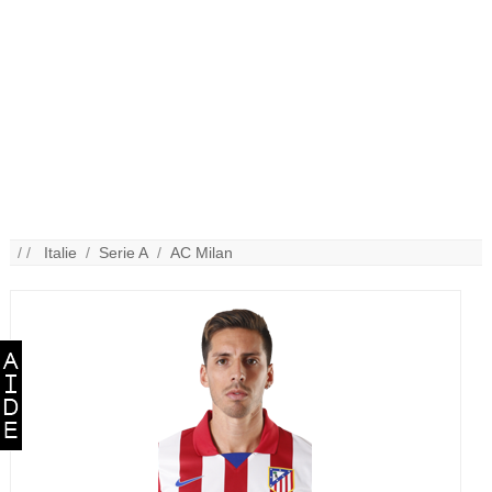
/ /
Italie
/
Serie A
/
AC Milan