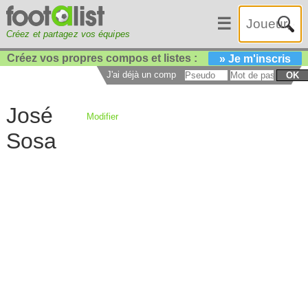
☰
Créez et partagez vos équipes
Créez vos propres compos et listes :
» Je m'inscris
J'ai déjà un compte :
OK
José
Modifier
Sosa