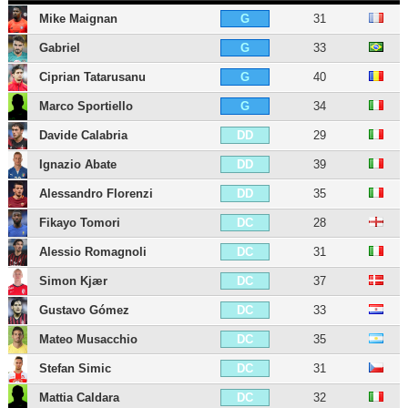
Mike Maignan
31
G
Gabriel
33
G
Ciprian Tatarusanu
40
G
Marco Sportiello
34
G
Davide Calabria
29
DD
Ignazio Abate
39
DD
Alessandro Florenzi
35
DD
Fikayo Tomori
28
DC
Alessio Romagnoli
31
DC
Simon Kjær
37
DC
Gustavo Gómez
33
DC
Mateo Musacchio
35
DC
Stefan Simic
31
DC
Mattia Caldara
32
DC