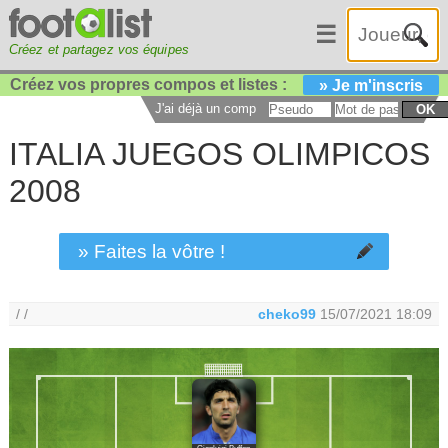
☰
Créez et partagez vos équipes
Créez vos propres compos et listes :
» Je m'inscris
J'ai déjà un compte :
OK
ITALIA JUEGOS OLIMPICOS
2008
» Faites la vôtre !
/ /
cheko99
15/07/2021 18:09