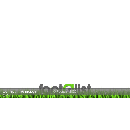
Contact
À propos
© Footalist 2026
Crédits