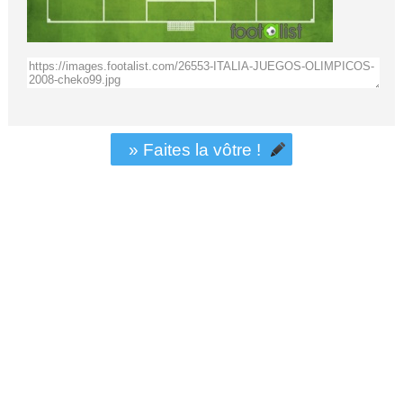
» Faites la vôtre !