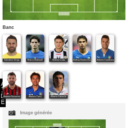
Banc
Salvatore Sirigu
Marco Andreolli
Andrea Coda
Andrea Ranocchia
Antonio Candreva
Antonio Nocerino
Alessio Cerci
Alberto Paloschi
Image générée