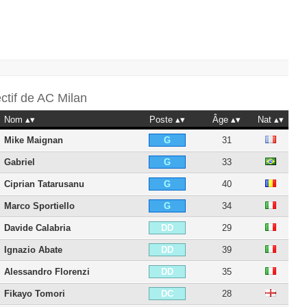
ectif de
AC Milan
Nom
Poste
Âge
Nat
Mike Maignan
31
G
Gabriel
33
G
Ciprian Tatarusanu
40
G
Marco Sportiello
34
G
Davide Calabria
29
DD
Ignazio Abate
39
DD
Alessandro Florenzi
35
DD
Fikayo Tomori
28
DC