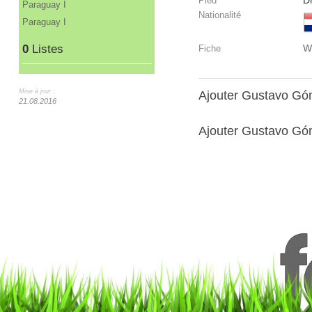
Dr
Pied
Paraguay I
Nationalité
Paraguay I
0
Listes
W
Fiche
Mise à jour :
Ajouter Gustavo G
21.08.2016
Ajouter Gustavo Góm