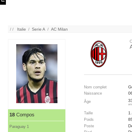
/ /
Italie
/
Serie A
/
AC Milan
C
G
Nom complet
0
Naissance
3
Âge
an
1
Taille
18
Compos
8
Poids
D
Poste
Paraguay 1