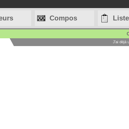
eurs
Compos
List
C
J'ai déjà