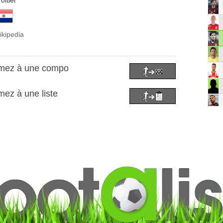
oitier
ikipedia
ómez à une compo
ez à une liste