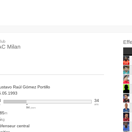
lub
Eff
AC Milan
ustavo Raúl Gómez Portillo
6.05.1993
3
34
s
ans
94
jours
.85
m
5
kg
éfenseur central