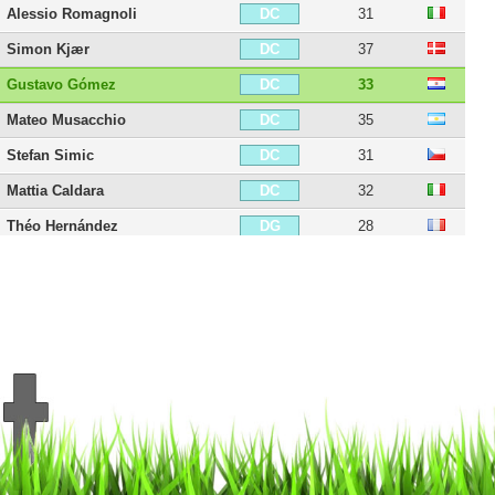
Alessio Romagnoli
31
DC
Simon Kjær
37
DC
Gustavo Gómez
33
DC
Mateo Musacchio
35
DC
Stefan Simic
31
DC
Mattia Caldara
32
DC
Théo Hernández
28
DG
Luca Antonelli
39
DG
Ivan Strinic
39
DG
Lucas Biglia
40
MDC
Adrien Rabiot
31
MC
Riccardo Montolivo
41
MC
Andrea Poli
36
MC
Andrea Bertolacci
35
MC