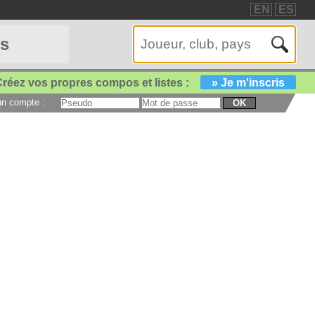
EN
ES
es
réez vos propres compos et listes :
» Je m'inscris
 un compte :
OK