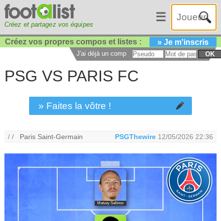
☰
Créez et partagez vos équipes
Créez vos propres compos et listes :
» Je m'inscris
J'ai déjà un compte :
OK
PSG VS PARIS FC
» Faites la vôtre !
/ /
Paris Saint-Germain
PSGThewire
12/05/2026 22:36
Matvey Safónov