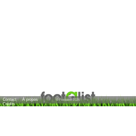
Contact
À propos
© Footalist 2026
Crédits