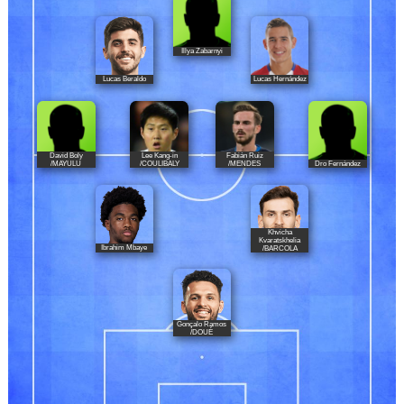
Illya Zabarnyi
Lucas Beraldo
Lucas Hernández
David Boly
Lee Kang-in
Fabián Ruiz
Dro Fernández
/MAYULU
/COULIBALY
/MENDES
Khvicha
Kvaratskhelia
Ibrahim Mbaye
/BARCOLA
Gonçalo Ramos
/DOUÉ