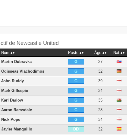
ectif de
Newcastle United
Nom
Poste
Âge
Nat
Martin Dúbravka
37
G
Odisseas Vlachodimos
32
G
John Ruddy
39
G
Mark Gillespie
34
G
Karl Darlow
35
G
Aaron Ramsdale
28
G
Nick Pope
34
G
Javier Manquillo
32
DD