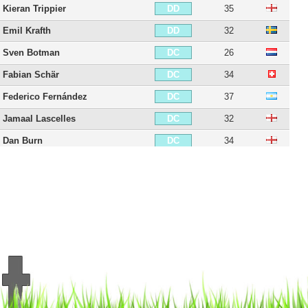
Kieran Trippier
35
DD
Emil Krafth
32
DD
Sven Botman
26
DC
Fabian Schär
34
DC
Federico Fernández
37
DC
Jamaal Lascelles
32
DC
Dan Burn
34
DC
Paul Dummett
34
DG
Jamal Lewis
28
DG
Matt Targett
30
DG
Matthew Longstaff
26
MDC
Sean Longstaff
28
MDC
Isaac Hayden
31
MDC
Joe Willock
26
MC