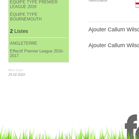
Nationalité
ÉQUIPE TYPE PREMIER
LEAGUE 2019
ÉQUIPE TYPE
BOURNEMOUTH
Ajouter Callum Wil
2
Listes
ANGLETERRE
Ajouter Callum Wilso
Effectif Premier League 2016-
2017
Mise à jour :
25.02.2022