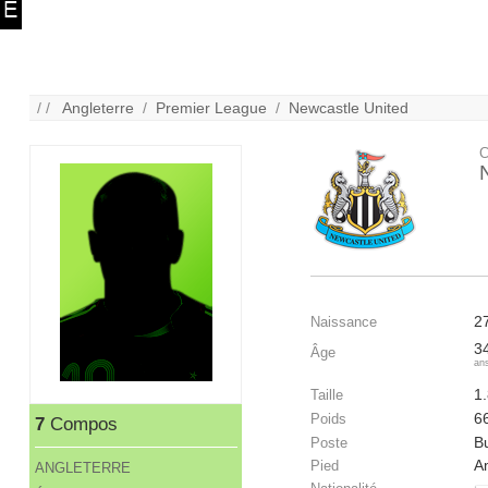
/ /
Angleterre
/
Premier League
/
Newcastle United
C
2
Naissance
3
Âge
an
1
Taille
6
Poids
7
Compos
B
Poste
A
Pied
ANGLETERRE