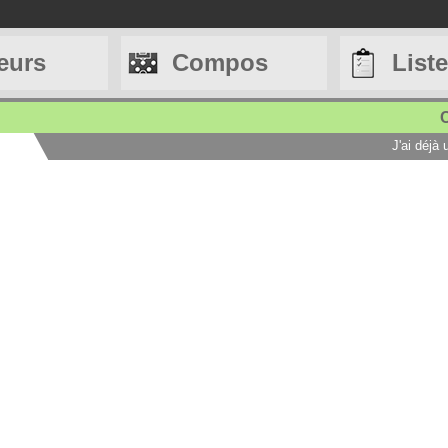
eurs
Compos
List
C
J'ai déjà