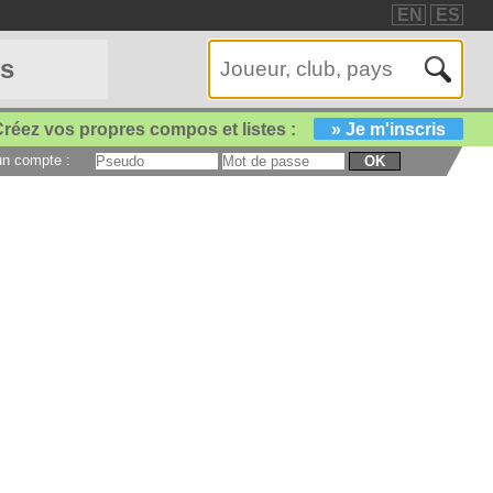
EN
ES
es
réez vos propres compos et listes :
» Je m'inscris
 un compte :
OK