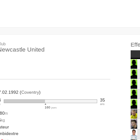
lub
Eff
Newcastle United
7.02.1992 (
Coventry
)
4
35
s
ans
160
jours
.80
m
6
kg
uteur
mbidextre