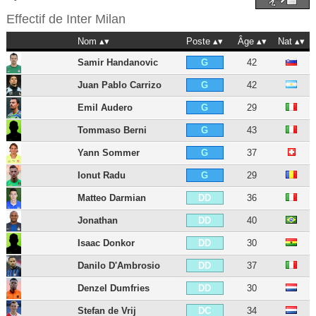
Effectif de
Inter Milan
Nom
Poste
Âge
Nat
Samir Handanovic
42
G
Juan Pablo Carrizo
42
G
Emil Audero
29
G
Tommaso Berni
43
G
Yann Sommer
37
G
Ionut Radu
29
G
Matteo Darmian
36
DD
Jonathan
40
DD
Isaac Donkor
30
DD
Danilo D'Ambrosio
37
DD
Denzel Dumfries
30
DD
Stefan de Vrij
34
DC