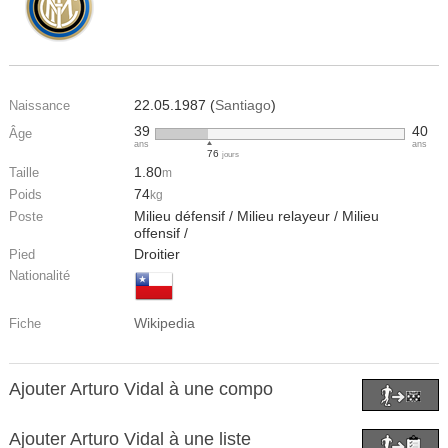
22.05.1987 (
Santiago
)
Naissance
39
40
Âge
ans
ans
76
jours
1.80
Taille
m
74
Poids
kg
Milieu défensif / Milieu relayeur / Milieu
Poste
offensif /
Droitier
Pied
Nationalité
Wikipedia
Fiche
Ajouter Arturo Vidal à une compo
Ajouter Arturo Vidal à une liste