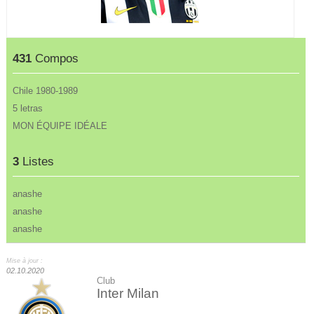
431
Compos
Chile 1980-1989
5 letras
MON ÉQUIPE IDÉALE
3
Listes
anashe
anashe
anashe
Mise à jour :
02.10.2020
Club
Inter Milan