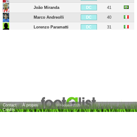
João Miranda
41
DC
Marco Andreolli
40
DC
Lorenzo Paramatti
31
DC
Leonardo Longo
31
DC
Francesco Acerbi
38
DC
Alessandro Bastoni
27
DC
Manuel Akanji
71
DC
Dodô
34
DG
Dalbert
42
DG
Federico Dimarco
28
DG
Contact
À propos
Arturo Vidal
39
MDC
© Footalist 2026
Crédits
Gaby Mudingayi
44
MDC
McDonald Mariga
39
MDC
Nicolò Barella
29
MC