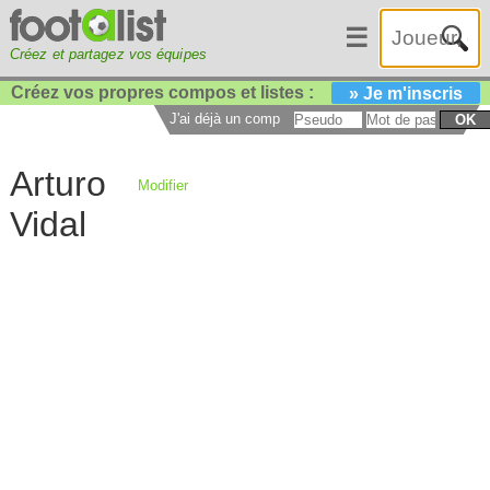
☰
Créez et partagez vos équipes
Créez vos propres compos et listes :
» Je m'inscris
J'ai déjà un compte :
OK
Arturo
Modifier
Vidal