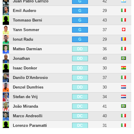
Juan Pablo Carrizo
42
G
Emil Audero
29
G
Tommaso Berni
43
G
Yann Sommer
37
G
Ionut Radu
29
G
Matteo Darmian
36
DD
Jonathan
40
DD
Isaac Donkor
30
DD
Danilo D'Ambrosio
37
DD
Denzel Dumfries
30
DD
Stefan de Vrij
34
DC
João Miranda
41
DC
Marco Andreolli
40
DC
Lorenzo Paramatti
31
DC