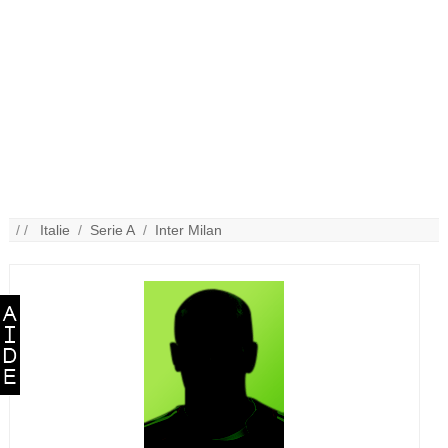
/ /
Italie
/
Serie A
/
Inter Milan