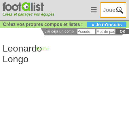
☰
Créez et partagez vos équipes
Créez vos propres compos et listes :
» Je m'inscris
J'ai déjà un compte :
OK
Leonardo
Modifier
Longo