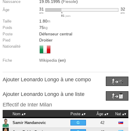
19.05.1995 (
Fiesole
)
Naissance
31
32
Âge
ans
ans
81
jours
1.80
Taille
m
75
Poids
kg
Défenseur central
Poste
Droitier
Pied
Nationalité
Wikipedia
(en)
Fiche
Ajouter Leonardo Longo à une compo
Ajouter Leonardo Longo à une liste
Effectif de
Inter Milan
Nom
Poste
Âge
Nat
Samir Handanovic
42
G