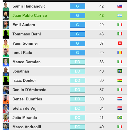
Samir Handanovic
42
G
Juan Pablo Carrizo
42
G
Emil Audero
29
G
Tommaso Berni
43
G
Yann Sommer
37
G
Ionut Radu
29
G
Matteo Darmian
36
DD
Jonathan
40
DD
Isaac Donkor
30
DD
Danilo D'Ambrosio
37
DD
Denzel Dumfries
30
DD
Stefan de Vrij
34
DC
João Miranda
41
DC
Marco Andreolli
40
DC