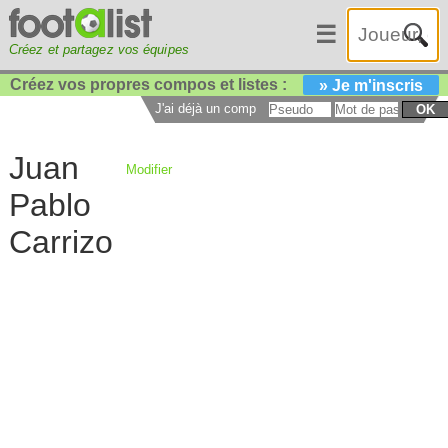
☰
Créez et partagez vos équipes
Créez vos propres compos et listes :
» Je m'inscris
J'ai déjà un compte :
OK
Juan
Modifier
Pablo
Carrizo