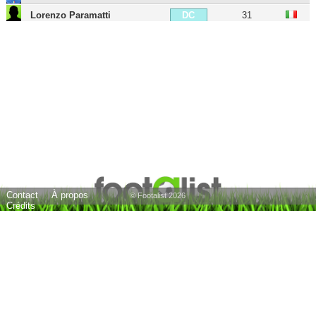
Lorenzo Paramatti
31
DC
Leonardo Longo
31
DC
Francesco Acerbi
38
DC
Alessandro Bastoni
27
DC
Manuel Akanji
71
DC
Dodô
34
DG
Dalbert
42
DG
Federico Dimarco
28
DG
Contact
À propos
Arturo Vidal
39
MDC
© Footalist 2026
Crédits
Gaby Mudingayi
44
MDC
McDonald Mariga
39
MDC
Nicolò Barella
29
MC
Roberto Gagliardini
32
MC
Stefano Sensi
31
MC