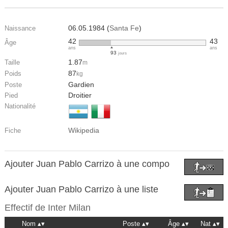
06.05.1984 (
Santa Fe
)
Naissance
42
43
Âge
ans
ans
93
jours
1.87
Taille
m
87
Poids
kg
Gardien
Poste
Droitier
Pied
Nationalité
Wikipedia
Fiche
Ajouter Juan Pablo Carrizo à une compo
Ajouter Juan Pablo Carrizo à une liste
Effectif de
Inter Milan
Nom
Poste
Âge
Nat