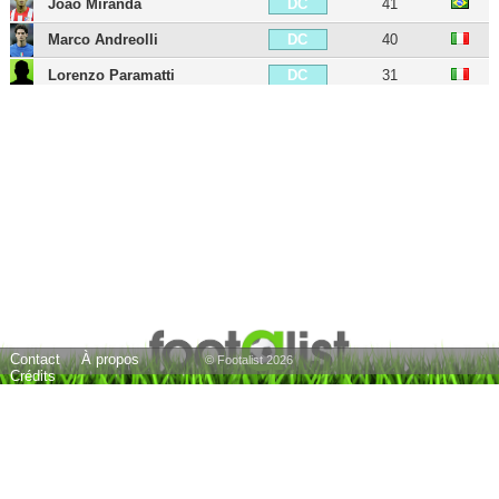
João Miranda
41
DC
Marco Andreolli
40
DC
Lorenzo Paramatti
31
DC
Leonardo Longo
31
DC
Francesco Acerbi
38
DC
Alessandro Bastoni
27
DC
Manuel Akanji
71
DC
Dodô
34
DG
Dalbert
42
DG
Federico Dimarco
28
DG
Contact
À propos
Arturo Vidal
39
MDC
© Footalist 2026
Crédits
Gaby Mudingayi
44
MDC
McDonald Mariga
39
MDC
Nicolò Barella
29
MC