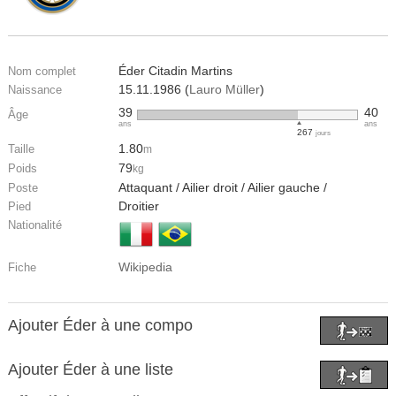
Éder Citadin Martins
Nom complet
15.11.1986 (
Lauro Müller
)
Naissance
39
40
Âge
ans
ans
267
jours
1.80
Taille
m
79
Poids
kg
Attaquant / Ailier droit / Ailier gauche /
Poste
Droitier
Pied
Nationalité
Wikipedia
Fiche
Ajouter Éder à une compo
Ajouter Éder à une liste