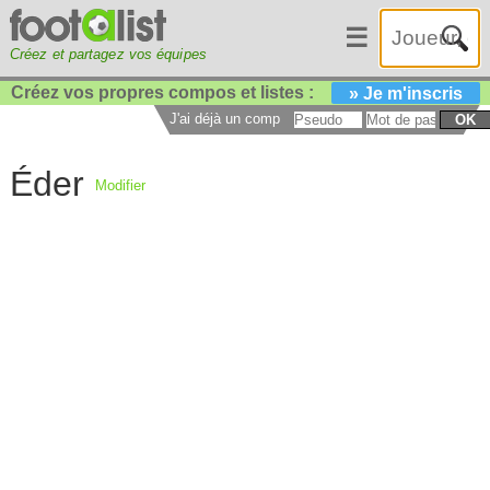
☰
Créez et partagez vos équipes
Créez vos propres compos et listes :
» Je m'inscris
J'ai déjà un compte :
OK
Éder
Modifier