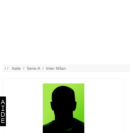
/ /
Italie
/
Serie A
/
Inter Milan