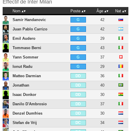
Effectif de
Inter Milan
Nom
Poste
Âge
Nat
Samir Handanovic
42
G
Juan Pablo Carrizo
42
G
Emil Audero
29
G
Tommaso Berni
43
G
Yann Sommer
37
G
Ionut Radu
29
G
Matteo Darmian
36
DD
Jonathan
40
DD
Isaac Donkor
30
DD
Danilo D'Ambrosio
37
DD
Denzel Dumfries
30
DD
Stefan de Vrij
34
DC