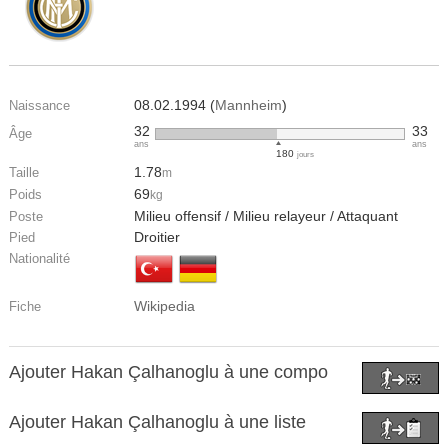
08.02.1994 (
Mannheim
)
Naissance
32
33
Âge
ans
ans
180
jours
1.78
Taille
m
69
Poids
kg
Milieu offensif / Milieu relayeur / Attaquant
Poste
Droitier
Pied
Nationalité
Wikipedia
Fiche
Ajouter Hakan Çalhanoglu à une compo
Ajouter Hakan Çalhanoglu à une liste