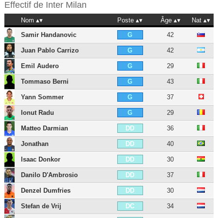
Effectif de
Inter Milan
Nom
Poste
Âge
Nat
Samir Handanovic
42
G
Juan Pablo Carrizo
42
G
Emil Audero
29
G
Tommaso Berni
43
G
Yann Sommer
37
G
Ionut Radu
29
G
Matteo Darmian
36
DD
Jonathan
40
DD
Isaac Donkor
30
DD
Danilo D'Ambrosio
37
DD
Denzel Dumfries
30
DD
Stefan de Vrij
34
DC