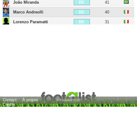
João Miranda
41
DC
Marco Andreolli
40
DC
Lorenzo Paramatti
31
DC
Leonardo Longo
31
DC
Francesco Acerbi
38
DC
Alessandro Bastoni
27
DC
Manuel Akanji
71
DC
Dodô
34
DG
Dalbert
42
DG
Federico Dimarco
28
DG
Contact
À propos
Arturo Vidal
39
MDC
© Footalist 2026
Crédits
Gaby Mudingayi
44
MDC
McDonald Mariga
39
MDC
Nicolò Barella
29
MC