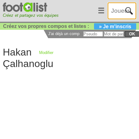
☰
Créez et partagez vos équipes
Créez vos propres compos et listes :
» Je m'inscris
J'ai déjà un compte :
OK
Hakan
Modifier
Çalhanoglu