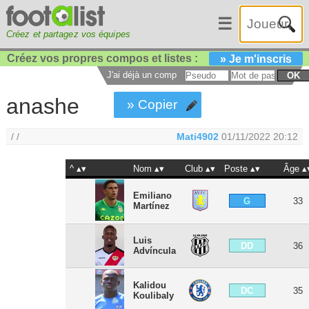
☰
Créez et partagez vos équipes
Créez vos propres compos et listes :
» Je m'inscris
J'ai déjà un compte :
OK
anashe
» Copier
/ /
Mati4902
01/11/2022 20:12
^
Nom
Club
Poste
Âge
Emiliano
G
33
Martínez
Luis
DD
36
Advíncula
Kalidou
DC
35
Koulibaly