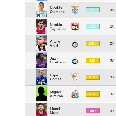
Nicolás
DC
38
Otamendi
Nicolás
DG
33
Tagliafico
Arturo
MDC
39
Vidal
Juan
MD
38
Cuadrado
Papu
MOC
38
Gómez
Miguel
MOC
32
Almirón
Lionel
AID
39
Messi