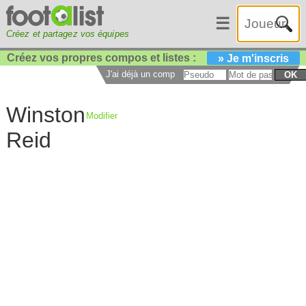
☰
Créez et partagez vos équipes
Créez vos propres compos et listes :
» Je m'inscris
J'ai déjà un compte :
OK
Winston
Modifier
Reid