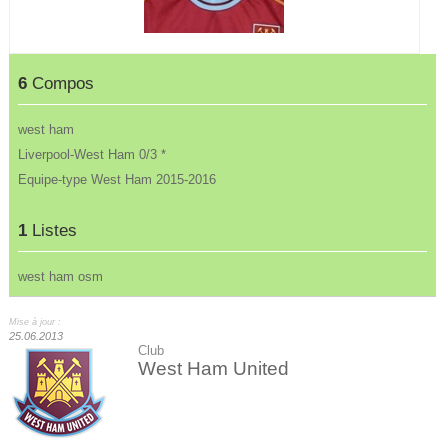
6
Compos
west ham
Liverpool-West Ham 0/3 *
Equipe-type West Ham 2015-2016
1
Listes
west ham osm
Mise à jour :
25.06.2013
Club
West Ham United