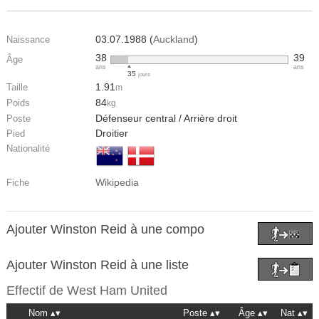
03.07.1988 (
Auckland
)
Naissance
38
39
Âge
ans
ans
35
jours
1.91
Taille
m
84
Poids
kg
Défenseur central / Arrière droit
Poste
Droitier
Pied
Nationalité
Wikipedia
Fiche
Ajouter Winston Reid à une compo
Ajouter Winston Reid à une liste
Effectif de
West Ham United
Nom
Poste
Âge
Nat