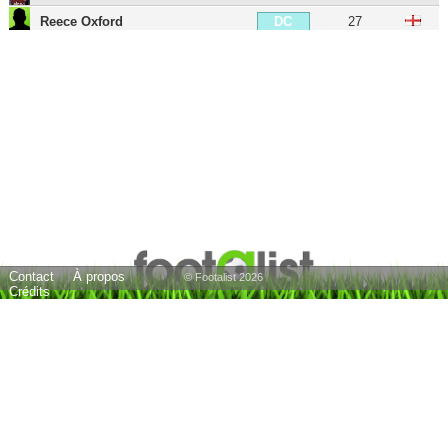
Reece Oxford
27
DC
Issa Diop
29
DC
Daniel Potts
32
DG
Joey O'Brien
40
DG
George McCartney
45
DG
Emerson Palmieri
32
DG
Diego Poyet
31
MDC
George Moncur
32
MDC
Contact
À propos
Tomáš Soucek
31
MDC
© Footalist 2026
Crédits
James Ward-Prowse
31
MC
Mark Noble
39
MC
Blair Turgott
32
MD
Michail Antonio
36
MD
Lucas Paquetá
28
MOC