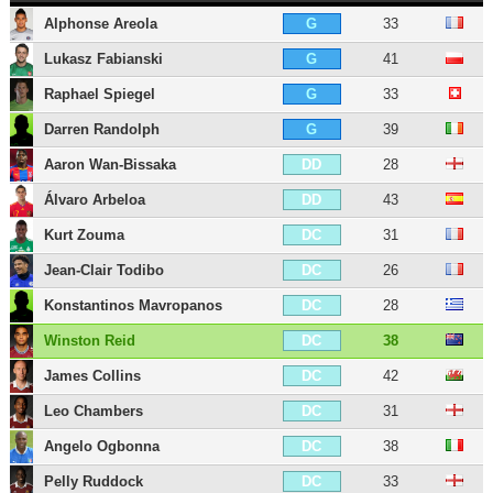
Alphonse Areola
33
G
Lukasz Fabianski
41
G
Raphael Spiegel
33
G
Darren Randolph
39
G
Aaron Wan-Bissaka
28
DD
Álvaro Arbeloa
43
DD
Kurt Zouma
31
DC
Jean-Clair Todibo
26
DC
Konstantinos Mavropanos
28
DC
Winston Reid
38
DC
James Collins
42
DC
Leo Chambers
31
DC
Angelo Ogbonna
38
DC
Pelly Ruddock
33
DC