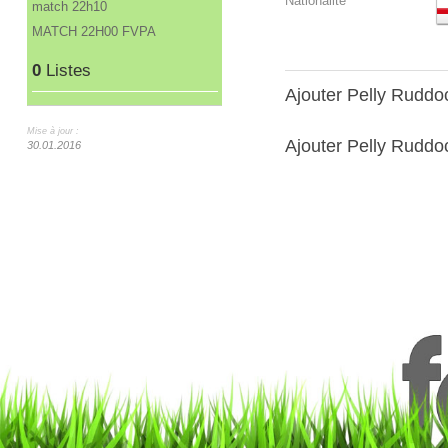
Nationalité
match 22h10
MATCH 22H00 FVPA
0
Listes
Ajouter Pelly Rudd
Mise à jour :
Ajouter Pelly Ruddoc
30.01.2016