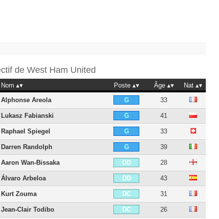
ectif de
West Ham United
Nom
Poste
Âge
Nat
Alphonse Areola
33
G
Lukasz Fabianski
41
G
Raphael Spiegel
33
G
Darren Randolph
39
G
Aaron Wan-Bissaka
28
DD
Álvaro Arbeloa
43
DD
Kurt Zouma
31
DC
Jean-Clair Todibo
26
DC