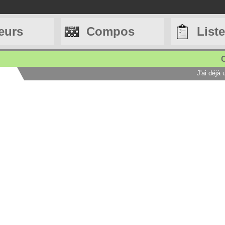
eurs
Compos
List
C
J'ai déjà