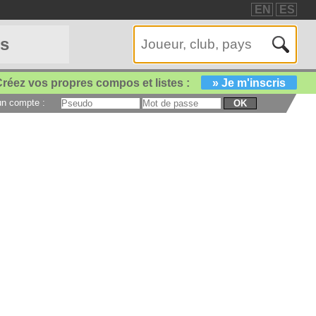
EN
ES
es
réez vos propres compos et listes :
» Je m'inscris
 un compte :
OK