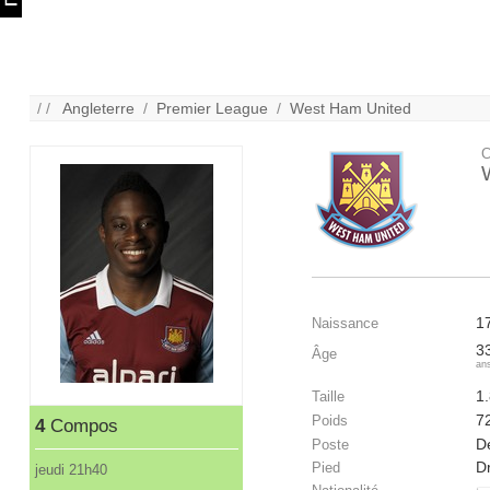
/ /
Angleterre
/
Premier League
/
West Ham United
C
1
Naissance
3
Âge
an
1
Taille
7
Poids
4
Compos
Dé
Poste
Dr
Pied
jeudi 21h40