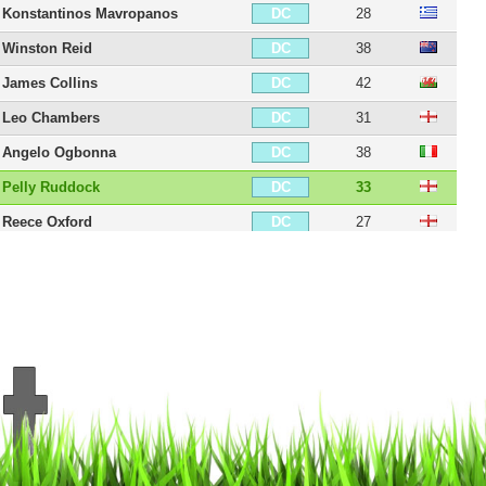
Konstantinos Mavropanos
28
DC
Winston Reid
38
DC
James Collins
42
DC
Leo Chambers
31
DC
Angelo Ogbonna
38
DC
Pelly Ruddock
33
DC
Reece Oxford
27
DC
Issa Diop
29
DC
Daniel Potts
32
DG
Joey O'Brien
40
DG
George McCartney
45
DG
Emerson Palmieri
32
DG
Diego Poyet
31
MDC
George Moncur
33
MDC