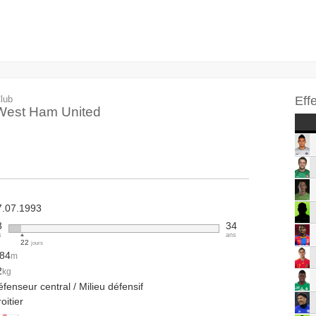
lub
Eff
West Ham United
7.07.1993
3
34
s
ans
22
jours
.84
m
2
kg
fenseur central / Milieu défensif
oitier