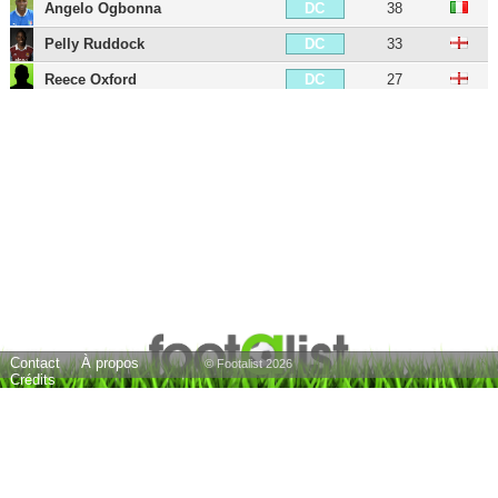
Angelo Ogbonna
38
DC
Pelly Ruddock
33
DC
Reece Oxford
27
DC
Issa Diop
29
DC
Daniel Potts
32
DG
Joey O'Brien
40
DG
George McCartney
45
DG
Emerson Palmieri
32
DG
Diego Poyet
31
MDC
George Moncur
32
MDC
Contact
À propos
Tomáš Soucek
31
MDC
© Footalist 2026
Crédits
James Ward-Prowse
31
MC
Mark Noble
39
MC
Blair Turgott
32
MD