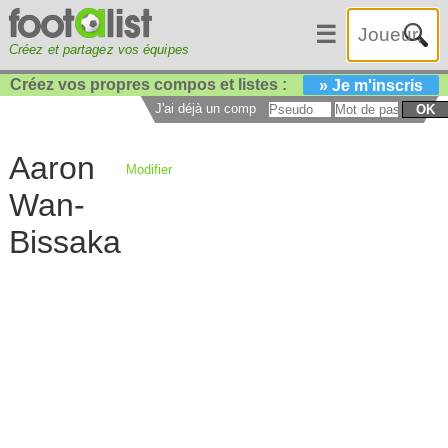
☰
Créez et partagez vos équipes
Créez vos propres compos et listes :
» Je m'inscris
J'ai déjà un compte :
OK
Aaron
Modifier
Wan-
Bissaka