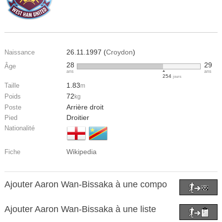
26.11.1997 (
Croydon
)
Naissance
28
29
Âge
ans
ans
254
jours
1.83
Taille
m
72
Poids
kg
Arrière droit
Poste
Droitier
Pied
Nationalité
Wikipedia
Fiche
Ajouter Aaron Wan-Bissaka à une compo
Ajouter Aaron Wan-Bissaka à une liste