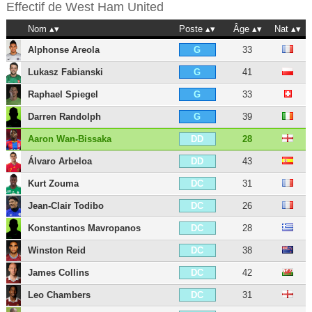
Effectif de
West Ham United
Nom
Poste
Âge
Nat
Alphonse Areola
33
G
Lukasz Fabianski
41
G
Raphael Spiegel
33
G
Darren Randolph
39
G
Aaron Wan-Bissaka
28
DD
Álvaro Arbeloa
43
DD
Kurt Zouma
31
DC
Jean-Clair Todibo
26
DC
Konstantinos Mavropanos
28
DC
Winston Reid
38
DC
James Collins
42
DC
Leo Chambers
31
DC