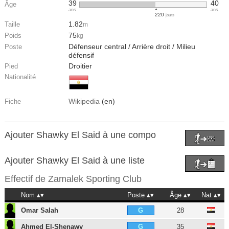
39
40
Âge
ans
ans
220
jours
1.82
Taille
m
75
Poids
kg
Défenseur central / Arrière droit / Milieu
Poste
défensif
Droitier
Pied
Nationalité
Wikipedia
(en)
Fiche
Ajouter Shawky El Said à une compo
Ajouter Shawky El Said à une liste
Effectif de
Zamalek Sporting Club
Nom
Poste
Âge
Nat
Omar Salah
28
G
Ahmed El-Shenawy
35
G