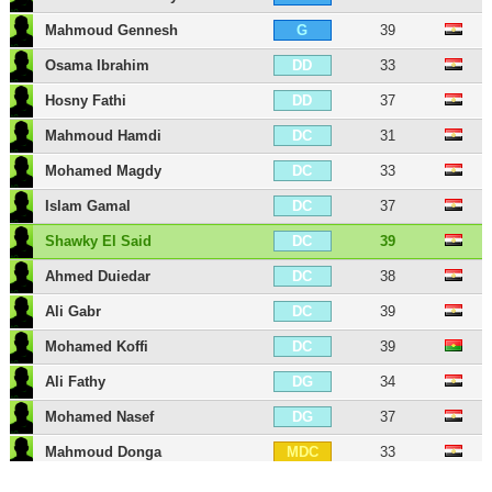
Mahmoud Gennesh
39
G
Osama Ibrahim
33
DD
Hosny Fathi
37
DD
Mahmoud Hamdi
31
DC
Mohamed Magdy
33
DC
Islam Gamal
37
DC
Shawky El Said
39
DC
Ahmed Duiedar
38
DC
Ali Gabr
39
DC
Mohamed Koffi
39
DC
Ali Fathy
34
DG
Mohamed Nasef
37
DG
Mahmoud Donga
33
MDC
Tarek Hamed
36
MDC