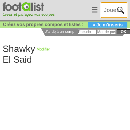
☰
Créez et partagez vos équipes
Créez vos propres compos et listes :
» Je m'inscris
J'ai déjà un compte :
OK
Shawky
Modifier
El Said