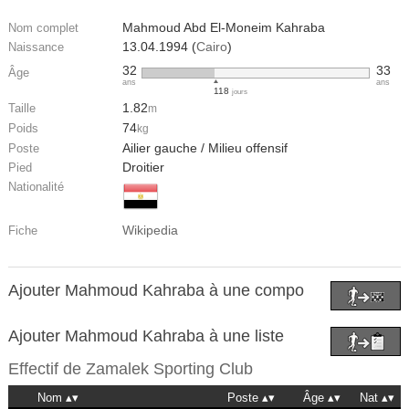
Mahmoud Abd El-Moneim Kahraba
Nom complet
13.04.1994 (
Cairo
)
Naissance
32
33
Âge
ans
ans
118
jours
1.82
Taille
m
74
Poids
kg
Ailier gauche / Milieu offensif
Poste
Droitier
Pied
Nationalité
Wikipedia
Fiche
Ajouter Mahmoud Kahraba à une compo
Ajouter Mahmoud Kahraba à une liste
Effectif de
Zamalek Sporting Club
Nom
Poste
Âge
Nat