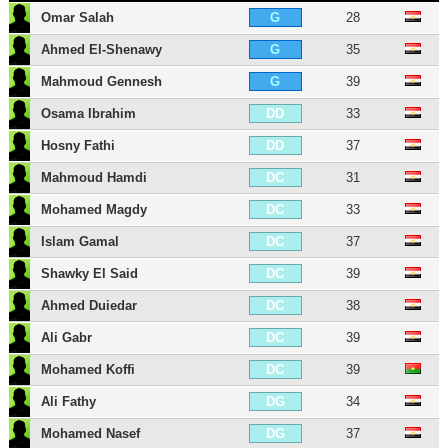
Omar Salah
28
G
Ahmed El-Shenawy
35
G
Mahmoud Gennesh
39
G
Osama Ibrahim
33
DD
Hosny Fathi
37
DD
Mahmoud Hamdi
31
DC
Mohamed Magdy
33
DC
Islam Gamal
37
DC
Shawky El Said
39
DC
Ahmed Duiedar
38
DC
Ali Gabr
39
DC
Mohamed Koffi
39
DC
Ali Fathy
34
DG
Mohamed Nasef
37
DG