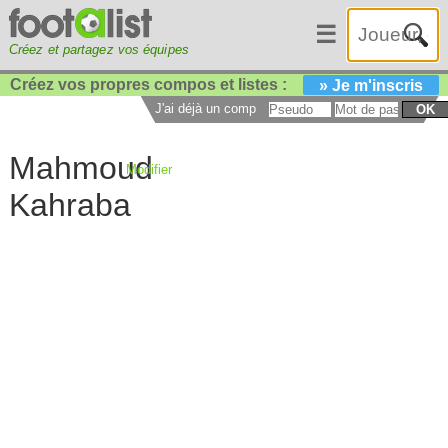
☰
Créez et partagez vos équipes
Créez vos propres compos et listes :
» Je m'inscris
J'ai déjà un compte :
OK
Mahmoud
Modifier
Kahraba