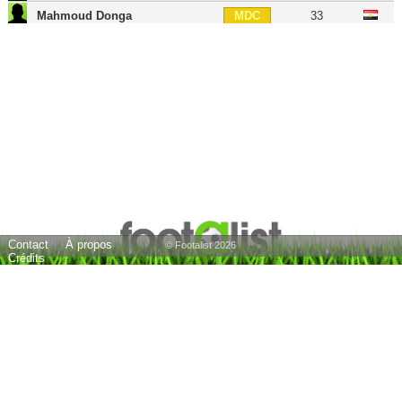
Mahmoud Donga
33
MDC
Tarek Hamed
36
MDC
Ibrahim Salah
39
MDC
Maarouf Youssef
34
MC
Ahmed Tawfik
34
MC
Rico
36
MC
Ibrahim Abd El-Khaleq
40
MC
Mostafa Fathi
32
MD
Contact
À propos
Mohamed Mosaad
37
MD
© Footalist 2026
Crédits
Ramzi Khaled
34
MOC
Ayman Hefny
40
MOC
Shikabala
40
AID
Mahmoud Kahraba
32
AIG
Ahmed Refaat
33
AIG