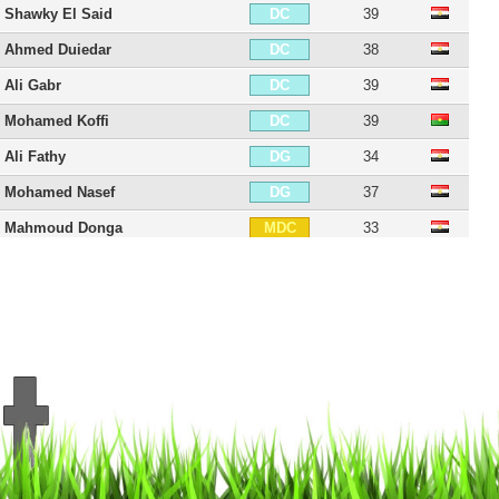
Shawky El Said
39
DC
Ahmed Duiedar
38
DC
Ali Gabr
39
DC
Mohamed Koffi
39
DC
Ali Fathy
34
DG
Mohamed Nasef
37
DG
Mahmoud Donga
33
MDC
Tarek Hamed
36
MDC
Ibrahim Salah
39
MDC
Maarouf Youssef
34
MC
Ahmed Tawfik
34
MC
Rico
36
MC
Ibrahim Abd El-Khaleq
40
MC
Mostafa Fathi
32
MD