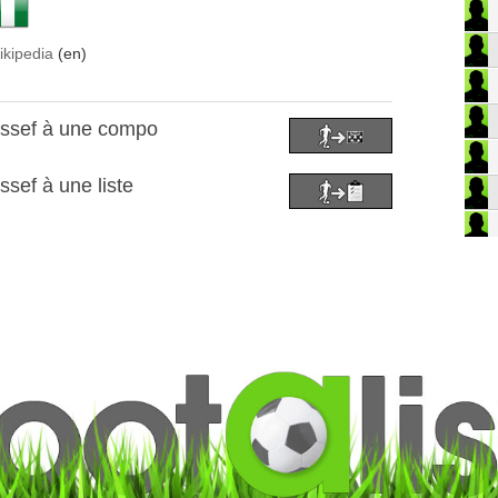
ikipedia
(en)
ussef à une compo
sef à une liste