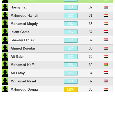
Hosny Fathi
37
DD
Mahmoud Hamdi
31
DC
Mohamed Magdy
33
DC
Islam Gamal
37
DC
Shawky El Said
39
DC
Ahmed Duiedar
38
DC
Ali Gabr
39
DC
Mohamed Koffi
39
DC
Ali Fathy
34
DG
Mohamed Nasef
37
DG
Mahmoud Donga
33
MDC
Tarek Hamed
36
MDC
Ibrahim Salah
39
MDC
Maarouf Youssef
34
MC