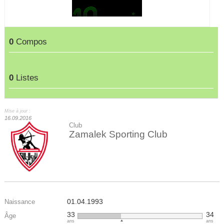
0
Compos
0
Listes
Mise à jour :
16.09.2016
Club
Zamalek Sporting Club
01.04.1993
Naissance
33
34
Âge
ans
ans