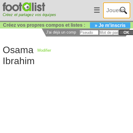
☰
Créez et partagez vos équipes
Créez vos propres compos et listes :
» Je m'inscris
J'ai déjà un compte :
OK
Osama
Modifier
Ibrahim