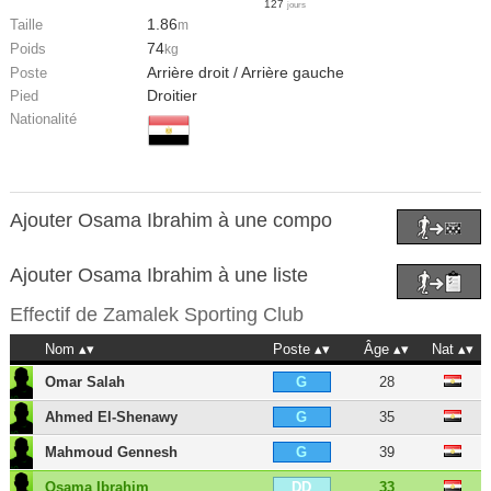
127
jours
1.86
Taille
m
74
Poids
kg
Arrière droit / Arrière gauche
Poste
Droitier
Pied
Nationalité
Ajouter Osama Ibrahim à une compo
Ajouter Osama Ibrahim à une liste
Effectif de
Zamalek Sporting Club
Nom
Poste
Âge
Nat
Omar Salah
28
G
Ahmed El-Shenawy
35
G
Mahmoud Gennesh
39
G
Osama Ibrahim
33
DD