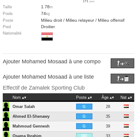
171
jours
1.78
Taille
m
74
Poids
kg
Milieu droit / Milieu relayeur / Milieu offensif
Poste
Droitier
Pied
Nationalité
Ajouter Mohamed Mosaad à une compo
Ajouter Mohamed Mosaad à une liste
Effectif de
Zamalek Sporting Club
Nom
Poste
Âge
Nat
Omar Salah
28
G
Ahmed El-Shenawy
35
G
Mahmoud Gennesh
39
G
Osama Ibrahim
33
DD