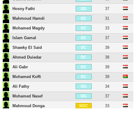
Hosny Fathi
37
DD
Mahmoud Hamdi
31
DC
Mohamed Magdy
33
DC
Islam Gamal
37
DC
Shawky El Said
39
DC
Ahmed Duiedar
38
DC
Ali Gabr
39
DC
Mohamed Koffi
39
DC
Ali Fathy
34
DG
Mohamed Nasef
37
DG
Mahmoud Donga
33
MDC
Tarek Hamed
36
MDC
Ibrahim Salah
39
MDC
Maarouf Youssef
34
MC