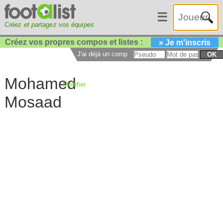
☰
Créez et partagez vos équipes
Créez vos propres compos et listes :
» Je m'inscris
J'ai déjà un compte :
OK
Mohamed
Modifier
Mosaad