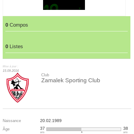
0
Compos
0
Listes
Mise à jour :
15.09.2016
Club
Zamalek Sporting Club
20.02.1989
Naissance
37
38
Âge
ans
ans