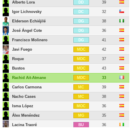
Alberto Lora
39
DD
Igor Lichnovsky
32
DC
Elderson Echiéjilé
38
DG
José Ángel Cote
36
DG
Francisco Molinero
41
DG
Javi Fuego
42
MDC
Roque
37
MDC
Bustos
43
MDC
Rachid Ait-Atmane
33
MDC
Carlos Carmona
39
MC
Nacho Cases
38
MC
Isma López
36
MOC
Álex Menéndez
35
MG
Lacina Traoré
36
BU