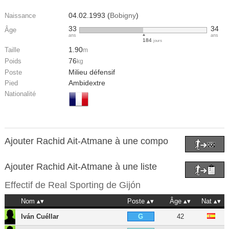
04.02.1993 (
Bobigny
)
Naissance
33
34
Âge
ans
ans
184
jours
1.90
Taille
m
76
Poids
kg
Milieu défensif
Poste
Ambidextre
Pied
Nationalité
Ajouter Rachid Ait-Atmane à une compo
Ajouter Rachid Ait-Atmane à une liste
Effectif de
Real Sporting de Gijón
Nom
Poste
Âge
Nat
Iván Cuéllar
42
G