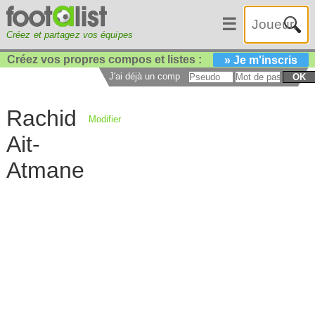
☰
Créez et partagez vos équipes
Créez vos propres compos et listes :
» Je m'inscris
J'ai déjà un compte :
OK
Rachid
Modifier
Ait-
Atmane