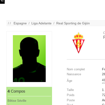
/ /
Espagne
/
Liga Adelante
/
Real Sporting de Gijón
C
F
Nom complet
2
Naissance
4
Âge
an
1
Taille
4
Compos
7
Poids
A
Poste
Bêtise Séville