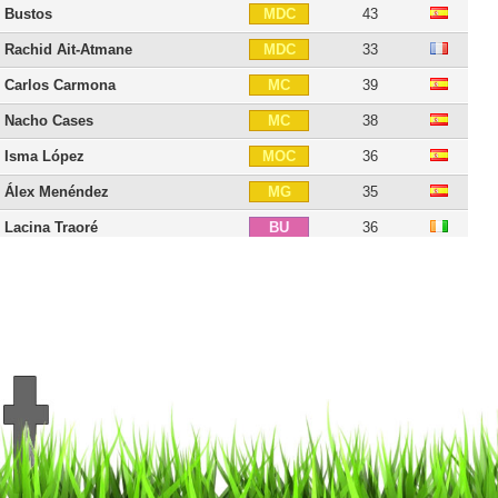
Bustos
43
MDC
Rachid Ait-Atmane
33
MDC
Carlos Carmona
39
MC
Nacho Cases
38
MC
Isma López
36
MOC
Álex Menéndez
35
MG
Lacina Traoré
36
BU
Álvaro Vázquez
35
BU
Miguel Ángel Guerrero
36
BU
Abelardo
56
E
18 joueurs