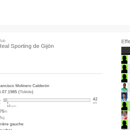
lub
Eff
Real Sporting de Gijón
rancisco Molinero Calderón
6.07.1985 (
Tolède
)
1
42
s
ans
13
jours
.75
m
2
kg
rrière gauche