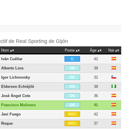
ectif de
Real Sporting de Gijón
Nom
Poste
Âge
Nat
Iván Cuéllar
42
G
Alberto Lora
39
DD
Igor Lichnovsky
32
DC
Elderson Echiéjilé
38
DG
José Ángel Cote
36
DG
Francisco Molinero
41
DG
Javi Fuego
42
MDC
Roque
37
MDC