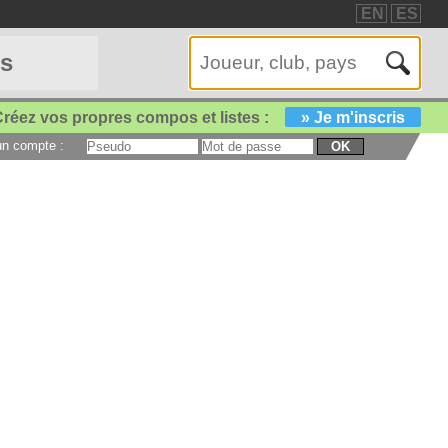
EN
ES
es
réez vos propres compos et listes :
» Je m'inscris
 un compte :
OK