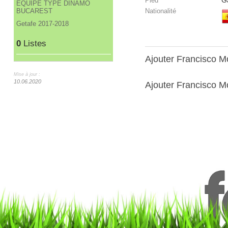
G
Pied
ÉQUIPE TYPE DINAMO
BUCAREST
Nationalité
Getafe 2017-2018
0
Listes
Ajouter Francisco M
Mise à jour :
10.06.2020
Ajouter Francisco Mo