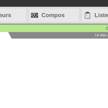
eurs
Compos
List
C
J'ai déjà