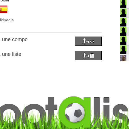
oitier
ikipedia
 à une compo
 une liste