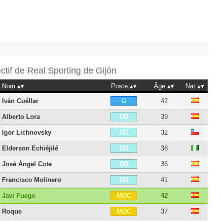
ectif de
Real Sporting de Gijón
Nom
Poste
Âge
Nat
Iván Cuéllar
42
G
Alberto Lora
39
DD
Igor Lichnovsky
32
DC
Elderson Echiéjilé
38
DG
José Ángel Cote
36
DG
Francisco Molinero
41
DG
Javi Fuego
42
MDC
Roque
37
MDC