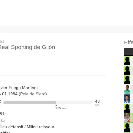
lub
Eff
Real Sporting de Gijón
avier Fuego Martínez
4.01.1984 (
Pola de Siero
)
2
43
s
ans
215
jours
.81
m
4
kg
lieu défensif / Milieu relayeur