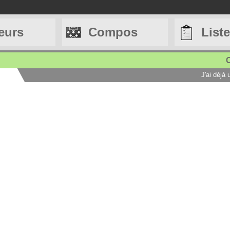
eurs
Compos
List
C
J'ai déjà