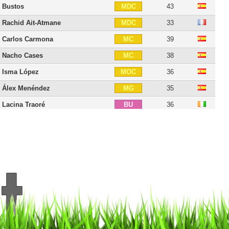
Bustos
43
MDC
Rachid Ait-Atmane
33
MDC
Carlos Carmona
39
MC
Nacho Cases
38
MC
Isma López
36
MOC
Álex Menéndez
35
MG
Lacina Traoré
36
BU
Álvaro Vázquez
35
BU
Miguel Ángel Guerrero
36
BU
Abelardo
56
E
18 joueurs