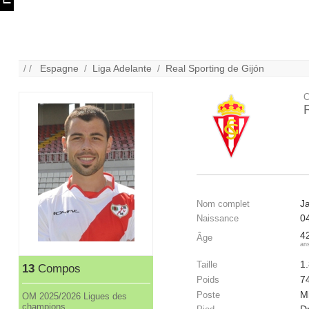
/ /
Espagne
/
Liga Adelante
/
Real Sporting de Gijón
C
J
Nom complet
0
Naissance
4
Âge
an
1
Taille
13
Compos
7
Poids
Mi
Poste
OM 2025/2026 Ligues des
champions