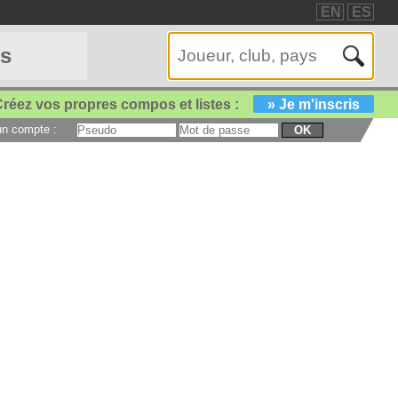
EN
ES
es
réez vos propres compos et listes :
» Je m'inscris
 un compte :
OK