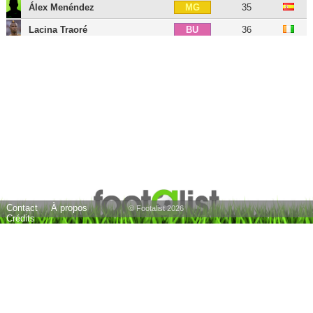
Álex Menéndez
35
MG
Lacina Traoré
36
BU
Álvaro Vázquez
35
BU
Miguel Ángel Guerrero
36
BU
Abelardo
56
E
18 joueurs
Contact
À propos
© Footalist 2026
Crédits