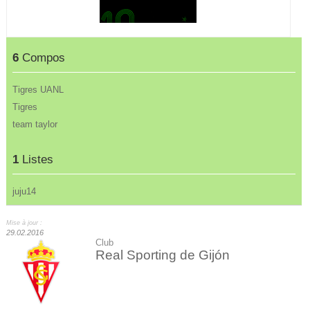
6
Compos
Tigres UANL
Tigres
team taylor
1
Listes
juju14
Mise à jour :
29.02.2016
Club
Real Sporting de Gijón