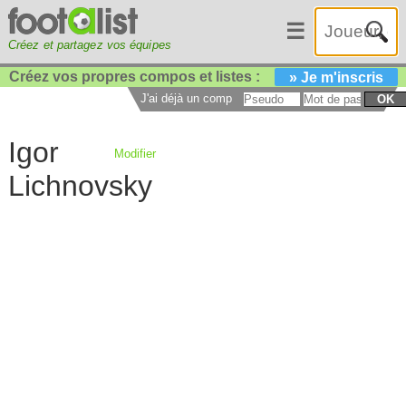
☰
Créez et partagez vos équipes
Créez vos propres compos et listes :
» Je m'inscris
J'ai déjà un compte :
OK
Igor
Modifier
Lichnovsky