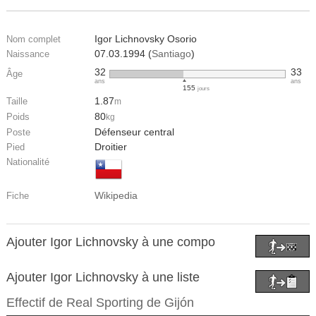
Igor Lichnovsky Osorio
Nom complet
07.03.1994 (
Santiago
)
Naissance
32
33
Âge
ans
ans
155
jours
1.87
Taille
m
80
Poids
kg
Défenseur central
Poste
Droitier
Pied
Nationalité
Wikipedia
Fiche
Ajouter Igor Lichnovsky à une compo
Ajouter Igor Lichnovsky à une liste
Effectif de
Real Sporting de Gijón