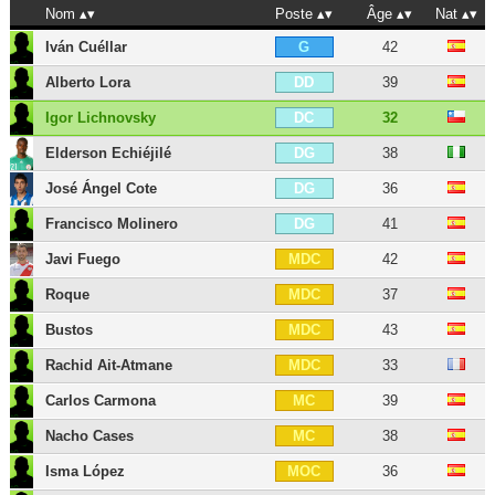
Nom
Poste
Âge
Nat
Iván Cuéllar
42
G
Alberto Lora
39
DD
Igor Lichnovsky
32
DC
Elderson Echiéjilé
38
DG
José Ángel Cote
36
DG
Francisco Molinero
41
DG
Javi Fuego
42
MDC
Roque
37
MDC
Bustos
43
MDC
Rachid Ait-Atmane
33
MDC
Carlos Carmona
39
MC
Nacho Cases
38
MC
Isma López
36
MOC