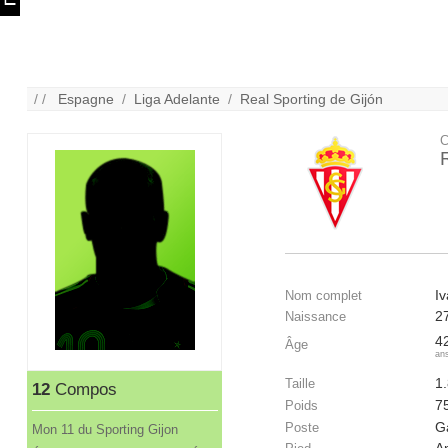
/ /
Espagne
/
Liga Adelante
/
Real Sporting de Gijón
C
Iv
Nom complet
2
Naissance
4
Âge
an
1
Taille
12
Compos
7
Poids
G
Poste
Mon 11 du Sporting Gijon