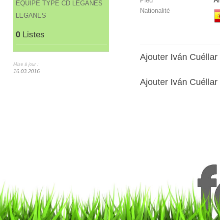
A
Pied
ÉQUIPE TYPE CD LEGANÉS
Nationalité
LEGANES
0
Listes
Ajouter Iván Cuélla
Mise à jour :
16.03.2016
Ajouter Iván Cuéllar 