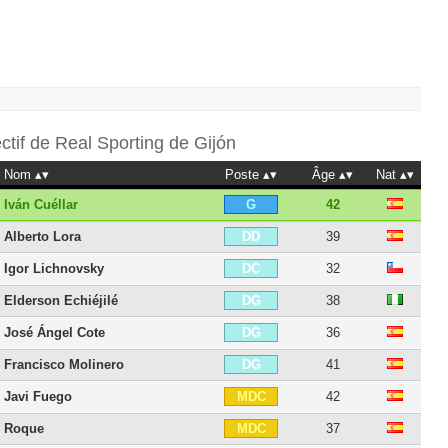
ectif de
Real Sporting de Gijón
Nom
Poste
Âge
Nat
Iván Cuéllar
42
G
Alberto Lora
39
DD
Igor Lichnovsky
32
DC
Elderson Echiéjilé
38
DG
José Ángel Cote
36
DG
Francisco Molinero
41
DG
Javi Fuego
42
MDC
Roque
37
MDC