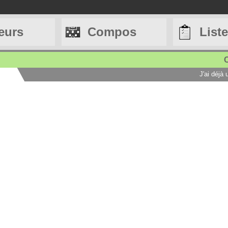
eurs
Compos
List
C
J'ai déjà