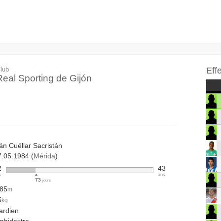
lub
Eff
Real Sporting de Gijón
án Cuéllar Sacristán
7.05.1984 (
Mérida
)
2
43
s
ans
73
jours
.85
m
5
kg
ardien