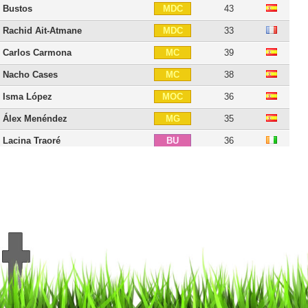
Bustos
43
MDC
Rachid Ait-Atmane
33
MDC
Carlos Carmona
39
MC
Nacho Cases
38
MC
Isma López
36
MOC
Álex Menéndez
35
MG
Lacina Traoré
36
BU
Álvaro Vázquez
35
BU
Miguel Ángel Guerrero
36
BU
Abelardo
56
E
18 joueurs