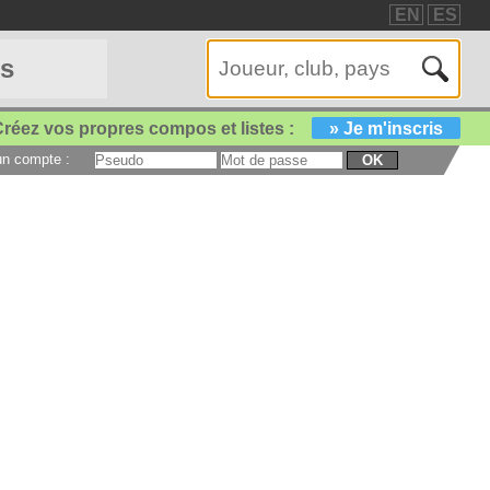
EN
ES
es
réez vos propres compos et listes :
» Je m'inscris
 un compte :
OK