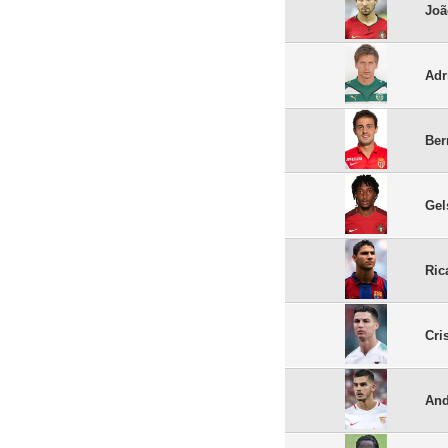
Joã
Adr
Ber
Gel
Ric
Cri
And