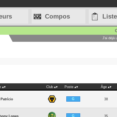
eurs
Compos
List
C
J'ai déjà
m
Club
Poste
Âge
G
 Patrício
38
G
hony Lopes
35