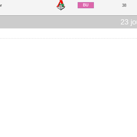
BU
r
38
23
jo