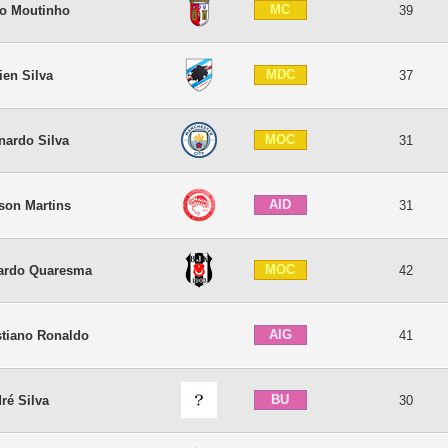
MC
o Moutinho
39
MDC
ien Silva
37
MOC
nardo Silva
31
AID
son Martins
31
MOC
ardo Quaresma
42
AIG
stiano Ronaldo
41
BU
ré Silva
30