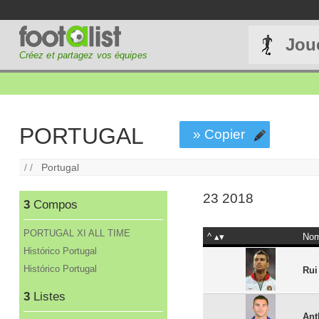
Jou
Créez et partagez vos équipes
PORTUGAL
» Copier
/ /
Portugal
23 2018
3
Compos
PORTUGAL XI ALL TIME
^
No
Histórico Portugal
Histórico Portugal
Rui
3
Listes
Ant