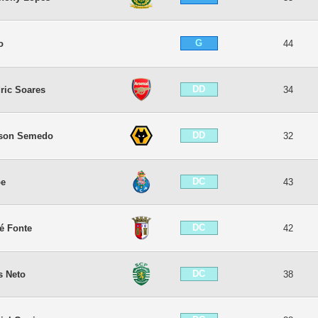
G
o
44
DD
ric Soares
34
DD
son Semedo
32
DC
pe
43
DC
é Fonte
42
DC
s Neto
38