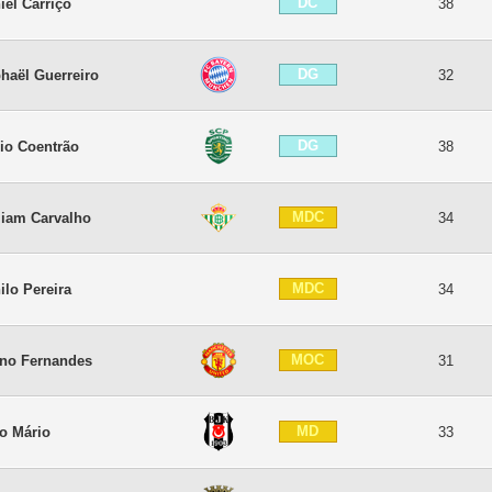
DC
iel Carriço
38
DG
haël Guerreiro
32
DG
io Coentrão
38
MDC
liam Carvalho
34
MDC
ilo Pereira
34
MOC
no Fernandes
31
MD
o Mário
33