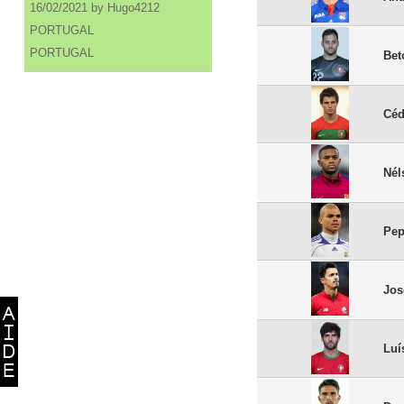
16/02/2021 by Hugo4212
PORTUGAL
PORTUGAL
Bet
Céd
Nél
Pe
Jos
Luí