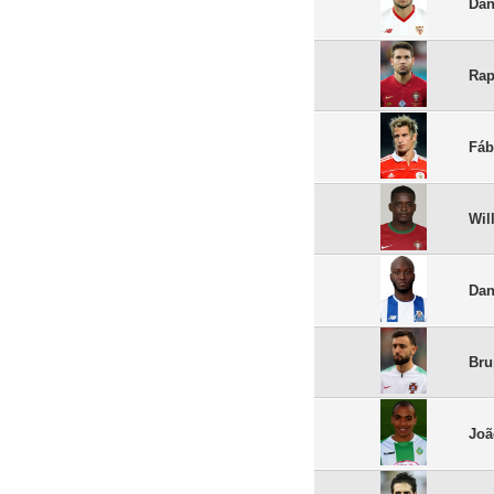
Dan
Rap
Fáb
Wil
Dan
Bru
Joã