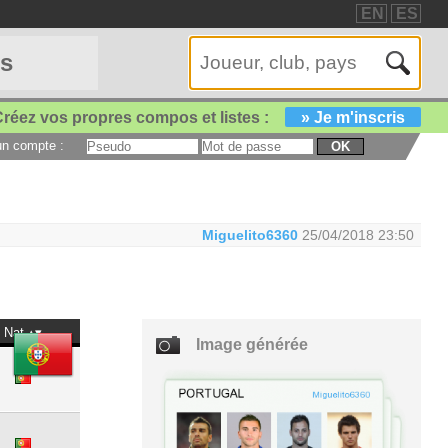
EN
ES
es
réez vos propres compos et listes :
» Je m'inscris
 un compte :
OK
Miguelito6360
25/04/2018 23:50
Nat
Image générée