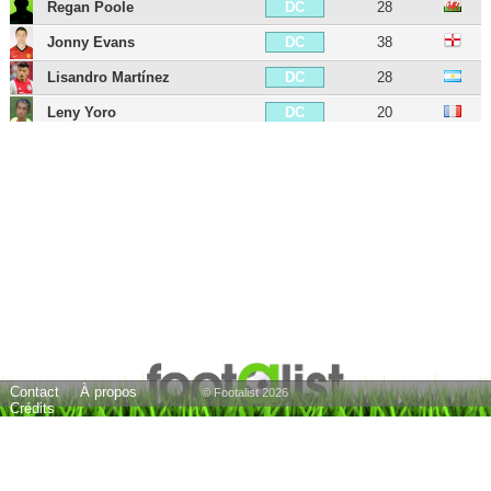
Regan Poole
28
DC
Jonny Evans
38
DC
Lisandro Martínez
28
DC
Leny Yoro
20
DC
Luke Shaw
31
DG
Carlos Casemiro
34
MDC
Manuel Ugarte
25
MDC
Marouane Fellaini
38
MC
Scott McTominay
29
MC
Christian Eriksen
34
MOC
Juan Mata
38
MOC
Contact
À propos
Bruno Fernandes
31
MOC
© Footalist 2026
Crédits
Fred
33
MOC
Antony
26
AID