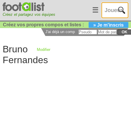
☰
Créez et partagez vos équipes
Créez vos propres compos et listes :
» Je m'inscris
J'ai déjà un compte :
OK
Bruno
Modifier
Fernandes