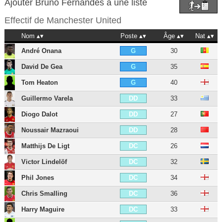
Ajouter Bruno Fernandes à une liste
Effectif de
Manchester United
Nom
Poste
Âge
Nat
André Onana
30
G
David De Gea
35
G
Tom Heaton
40
G
Guillermo Varela
33
DD
Diogo Dalot
27
DD
Noussair Mazraoui
28
DD
Matthijs De Ligt
26
DC
Victor Lindelöf
32
DC
Phil Jones
34
DC
Chris Smalling
36
DC
Harry Maguire
33
DC