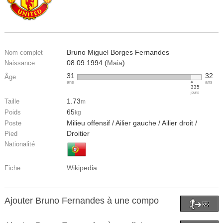
Bruno Miguel Borges Fernandes
Nom complet
08.09.1994 (
Maia
)
Naissance
31
32
Âge
ans
ans
335
jours
1.73
Taille
m
65
Poids
kg
Milieu offensif / Ailier gauche / Ailier droit /
Poste
Droitier
Pied
Nationalité
Wikipedia
Fiche
Ajouter Bruno Fernandes à une compo