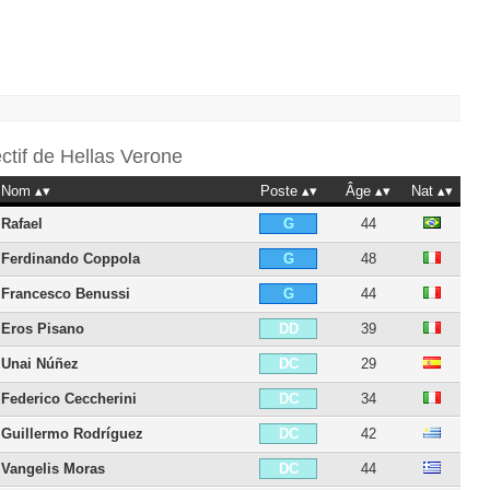
ectif de
Hellas Verone
Nom
Poste
Âge
Nat
Rafael
44
G
Ferdinando Coppola
48
G
Francesco Benussi
44
G
Eros Pisano
39
DD
Unai Núñez
29
DC
Federico Ceccherini
34
DC
Guillermo Rodríguez
42
DC
Vangelis Moras
44
DC