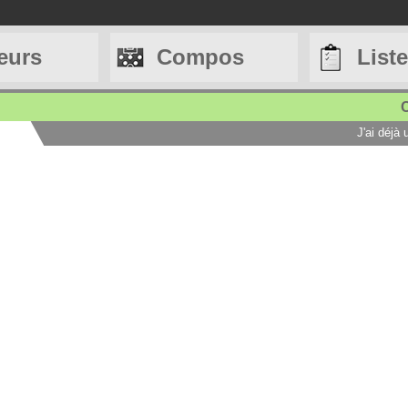
eurs
Compos
List
C
J'ai déjà