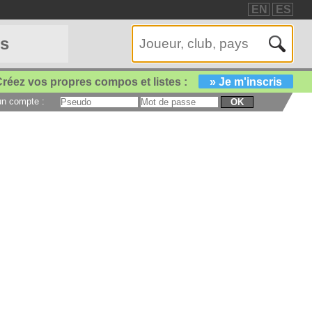
EN
ES
es
réez vos propres compos et listes :
» Je m'inscris
 un compte :
OK