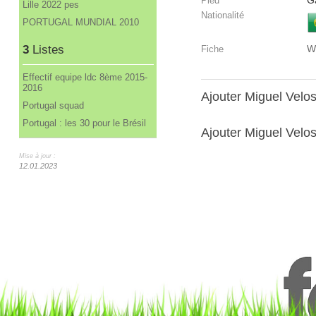
G
Pied
Lille 2022 pes
Nationalité
PORTUGAL MUNDIAL 2010
3
Listes
W
Fiche
Effectif equipe ldc 8ème 2015-
2016
Ajouter Miguel Velo
Portugal squad
Portugal : les 30 pour le Brésil
Ajouter Miguel Velos
Mise à jour :
12.01.2023