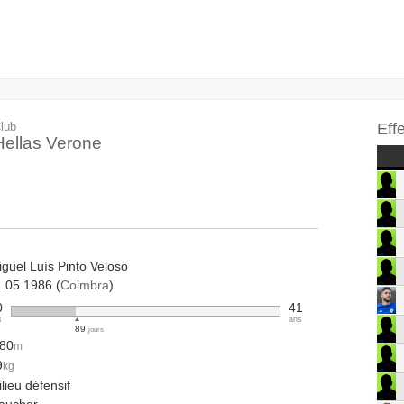
lub
Eff
Hellas Verone
guel Luís Pinto Veloso
1.05.1986 (
Coimbra
)
0
41
s
ans
89
jours
.80
m
9
kg
lieu défensif