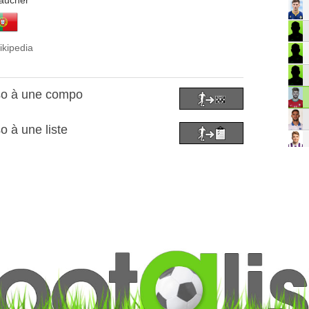
aucher
ikipedia
so à une compo
o à une liste