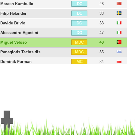
Marash Kumbulla
26
DC
Filip Helander
33
DC
Davide Brivio
38
DG
Alessandro Agostini
47
DG
Miguel Veloso
40
MDC
Panagiotis Tachtsidis
35
MDC
Dominik Furman
34
MC
Leandro Greco
40
MC
Sofyan Amrabat
29
MC
Giorgi Chanturia
33
MD
Urby Emanuelson
40
MOC
Lázaros Christodoulópoulos
39
MOC
Matteo Rubin
39
MG
Valentin Eysseric
34
AID