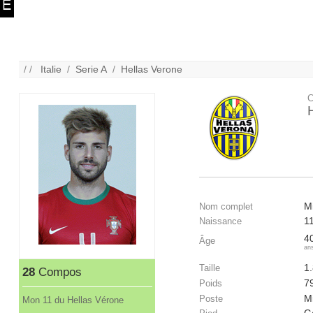
/ /
Italie
/
Serie A
/
Hellas Verone
C
Mi
Nom complet
1
Naissance
4
Âge
an
1
Taille
28
Compos
7
Poids
Mi
Poste
Mon 11 du Hellas Vérone