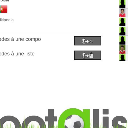
oitier
ikipedia
edes à une compo
des à une liste