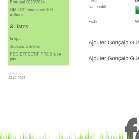
Dr
Pied
Portugal 2023/2024
Nationalité
OM LDC enveloppe 100
millions
W
Fiche
3
Listes
la liga
Ajouter Gonçalo Gu
Joueurs à retenir
PSG EFFECTIF PROB à ce
Ajouter Gonçalo Gue
jour
Mise à jour :
02.01.2026