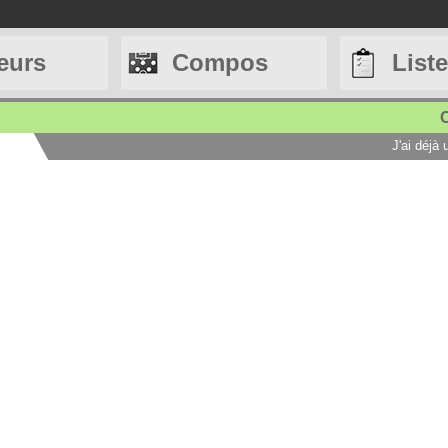
eurs
Compos
List
C
J'ai déjà