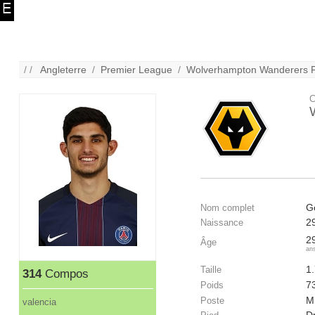
/ /
Angleterre
/
Premier League
/
Wolverhampton Wanderers F
C
G
Nom complet
2
Naissance
2
Âge
an
1
Taille
314
Compos
7
Poids
Mi
Poste
valencia