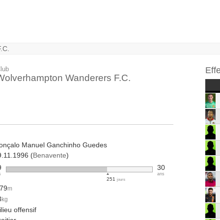
.C.
lub
Eff
Wolverhampton Wanderers F.C.
onçalo Manuel Ganchinho Guedes
9.11.1996 (
Benavente
)
9
30
s
ans
251
jours
.79
m
3
kg
lieu offensif