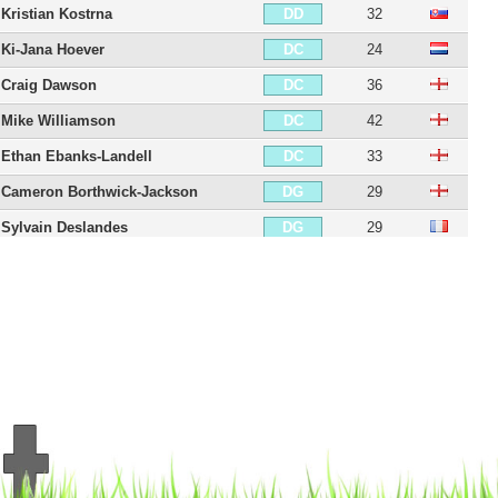
Kristian Kostrna
32
DD
Ki-Jana Hoever
24
DC
Craig Dawson
36
DC
Mike Williamson
42
DC
Ethan Ebanks-Landell
33
DC
Cameron Borthwick-Jackson
29
DG
Sylvain Deslandes
29
DG
Marçal
37
DG
George Elokobi
40
DG
Rúben Vinagre
27
DG
Rúben Neves
29
MDC
Zeli Ismail
32
MD
Gonçalo Guedes
29
MOC
Pablo Sarabia
34
MOC