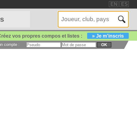
EN
ES
es
réez vos propres compos et listes :
» Je m'inscris
 un compte :
OK