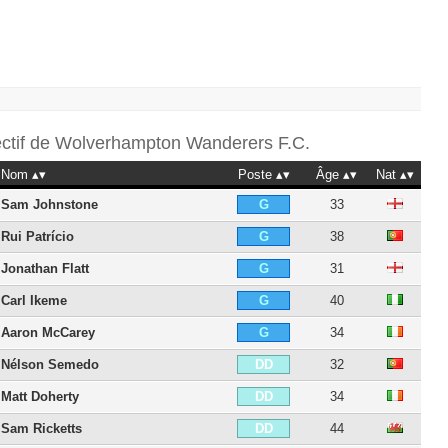
ectif de
Wolverhampton Wanderers F.C.
Nom
Poste
Âge
Nat
Sam Johnstone
33
G
Rui Patrício
38
G
Jonathan Flatt
31
G
Carl Ikeme
40
G
Aaron McCarey
34
G
Nélson Semedo
32
DD
Matt Doherty
34
DD
Sam Ricketts
44
DD