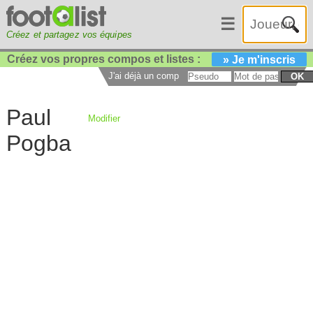
☰
Créez et partagez vos équipes
Créez vos propres compos et listes :
» Je m'inscris
J'ai déjà un compte :
OK
Paul
Modifier
Pogba