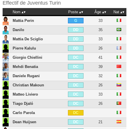
Effectif de
Juventus Turin
Nom
Poste
Âge
Nat
Mattia Perin
33
G
Danilo
35
DD
Mattia De Sciglio
33
DD
Pierre Kalulu
26
DD
Giorgio Chiellini
41
DC
Mehdi Benatia
39
DC
Daniele Rugani
32
DC
Christian Makoun
26
DC
Matteo Liviero
33
DC
Tiago Djaló
26
DC
Carlo Parola
DC
Dean Huijsen
21
DC