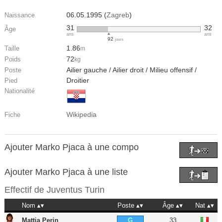
06.05.1995 (
Zagreb
)
Naissance
31
32
Âge
ans
ans
92
jours
1.86
Taille
m
72
Poids
kg
Ailier gauche / Ailier droit / Milieu offensif /
Poste
Droitier
Pied
Nationalité
Wikipedia
Fiche
Ajouter Marko Pjaca à une compo
Ajouter Marko Pjaca à une liste
Effectif de
Juventus Turin
Nom
Poste
Âge
Nat
Mattia Perin
33
G