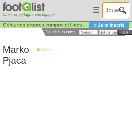
☰
Créez et partagez vos équipes
Créez vos propres compos et listes :
» Je m'inscris
J'ai déjà un compte :
OK
Marko
Modifier
Pjaca