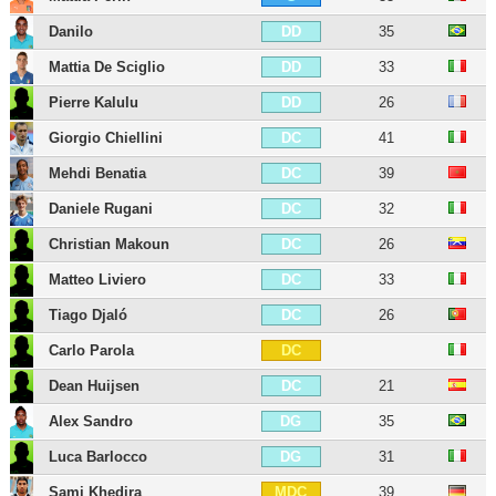
Danilo
35
DD
Mattia De Sciglio
33
DD
Pierre Kalulu
26
DD
Giorgio Chiellini
41
DC
Mehdi Benatia
39
DC
Daniele Rugani
32
DC
Christian Makoun
26
DC
Matteo Liviero
33
DC
Tiago Djaló
26
DC
Carlo Parola
DC
Dean Huijsen
21
DC
Alex Sandro
35
DG
Luca Barlocco
31
DG
Sami Khedira
39
MDC