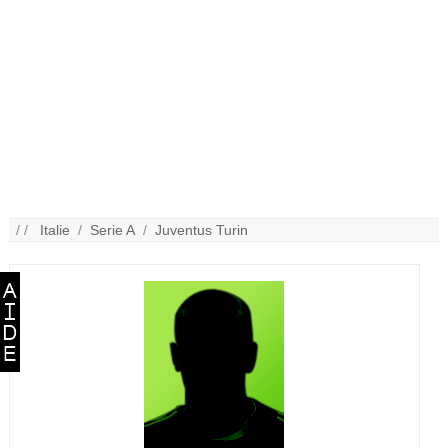
/ /
Italie
/
Serie A
/
Juventus Turin