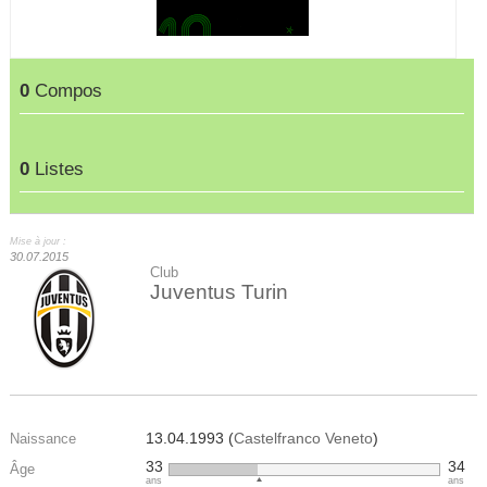
0
Compos
0
Listes
Mise à jour :
30.07.2015
Club
Juventus Turin
13.04.1993 (
Castelfranco Veneto
)
Naissance
33
34
Âge
ans
ans