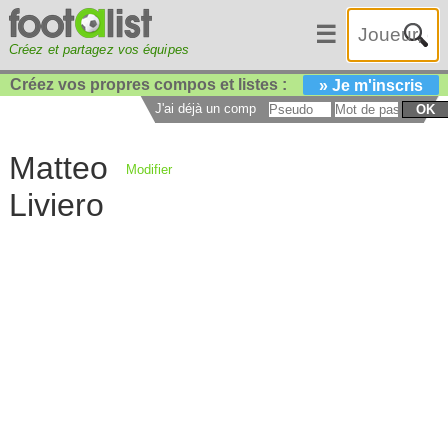
☰
Créez et partagez vos équipes
Créez vos propres compos et listes :
» Je m'inscris
J'ai déjà un compte :
OK
Matteo
Modifier
Liviero