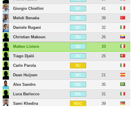
Giorgio Chiellini
41
DC
Mehdi Benatia
39
DC
Daniele Rugani
32
DC
Christian Makoun
26
DC
Matteo Liviero
33
DC
Tiago Djaló
26
DC
Carlo Parola
DC
Dean Huijsen
21
DC
Alex Sandro
35
DG
Luca Barlocco
31
DG
Sami Khedira
39
MDC
Khéphren Thuram
25
MDC
Paul Pogba
33
MC
Arthur Melo
29
MC