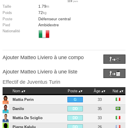
119
jours
1.79
Taille
m
72
Poids
kg
Défenseur central
Poste
Ambidextre
Pied
Nationalité
Ajouter Matteo Liviero à une compo
Ajouter Matteo Liviero à une liste
Effectif de
Juventus Turin
Nom
Poste
Âge
Nat
Mattia Perin
33
G
Danilo
35
DD
Mattia De Sciglio
33
DD
Pierre Kalulu
26
DD