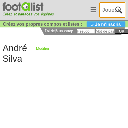
☰
Créez et partagez vos équipes
Créez vos propres compos et listes :
» Je m'inscris
J'ai déjà un compte :
OK
André
Modifier
Silva