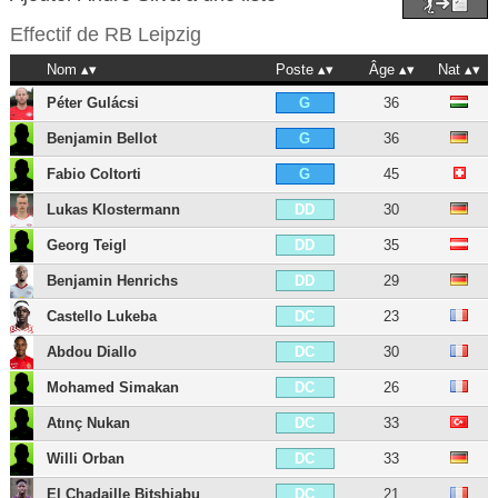
Effectif de
RB Leipzig
Nom
Poste
Âge
Nat
Péter Gulácsi
36
G
Benjamin Bellot
36
G
Fabio Coltorti
45
G
Lukas Klostermann
30
DD
Georg Teigl
35
DD
Benjamin Henrichs
29
DD
Castello Lukeba
23
DC
Abdou Diallo
30
DC
Mohamed Simakan
26
DC
Atınç Nukan
33
DC
Willi Orban
33
DC
El Chadaille Bitshiabu
21
DC