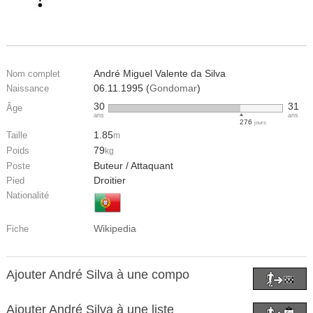
André Miguel Valente da Silva
Nom complet
06.11.1995 (
Gondomar
)
Naissance
30
31
Âge
ans
ans
276
jours
1.85
Taille
m
79
Poids
kg
Buteur / Attaquant
Poste
Droitier
Pied
Nationalité
Wikipedia
Fiche
Ajouter André Silva à une compo
Ajouter André Silva à une liste