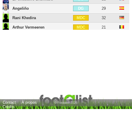
Angeliño
29
DG
Rani Khedira
32
MDC
Arthur Vermeeren
21
MDC
Dominik Kaiser
37
MC
Xavi Simons
23
MC
Kevin Kampl
35
AID
Ademola Lookman
28
AIG
Loïs Openda
26
ATT
Timo Werner
30
BU
André Silva
30
BU
Contact
À propos
Nils Quaschner
32
BU
© Footalist 2026
Crédits
Terrence Boyd
35
BU
Hee-chan Hwang
30
BU
Benjamin Šeško
23
BU