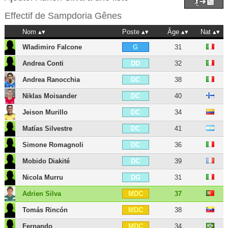
Effectif de
Sampdoria Gênes
Nom
Poste
Âge
Nat
Wladimiro Falcone
31
G
Andrea Conti
32
DD
Andrea Ranocchia
38
DC
Niklas Moisander
40
DC
Jeison Murillo
34
DC
Matías Silvestre
41
DC
Simone Romagnoli
36
DC
Mobido Diakité
39
DC
Nicola Murru
31
DG
Adrien Silva
37
MDC
Tomás Rincón
38
MDC
Fernando
34
MDC