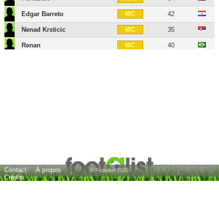
Edgar Barreto
42
MC
Nenad Krsticic
35
MC
Renan
40
MC
Alessio Sestu
42
MD
Jacopo Sala
34
MD
Ricardo Álvarez
38
MOC
Pajtim Kasami
34
MOC
Antonio Candreva
39
AID
Luka Djordjevic
32
AIG
Gianluca Sansone
39
ATT
Contact
À propos
Juan Antonio
38
ATT
© Footalist 2026
Crédits
Fabio Borini
35
BU
Fabio Quagliarella
43
BU
Manolo Gabbiadini
34
BU