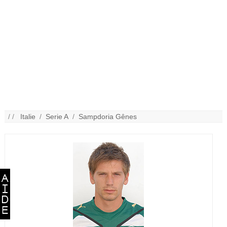
/ /
Italie
/
Serie A
/
Sampdoria Gênes