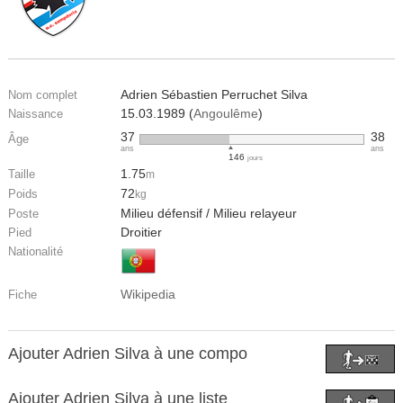
Adrien Sébastien Perruchet Silva
Nom complet
15.03.1989 (
Angoulême
)
Naissance
37
38
Âge
ans
ans
146
jours
1.75
Taille
m
72
Poids
kg
Milieu défensif / Milieu relayeur
Poste
Droitier
Pied
Nationalité
Wikipedia
Fiche
Ajouter Adrien Silva à une compo
Ajouter Adrien Silva à une liste