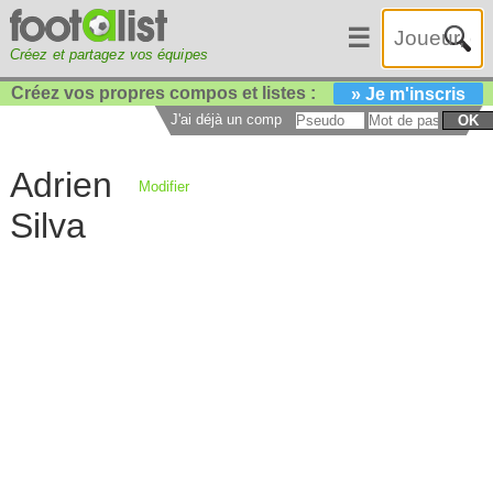
☰
Créez et partagez vos équipes
Créez vos propres compos et listes :
» Je m'inscris
J'ai déjà un compte :
OK
Adrien
Modifier
Silva