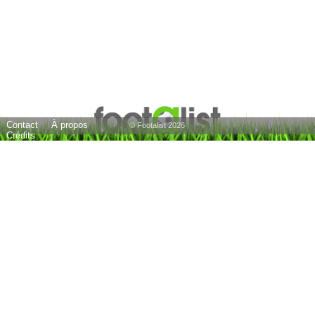
Contact
À propos
© Footalist 2026
Crédits