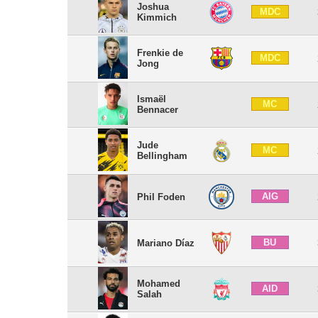
Joshua
MDC
Kimmich
Frenkie de
MDC
Jong
Ismaël
MC
Bennacer
Jude
MC
Bellingham
AIG
Phil Foden
BU
Mariano Díaz
Mohamed
AID
Salah