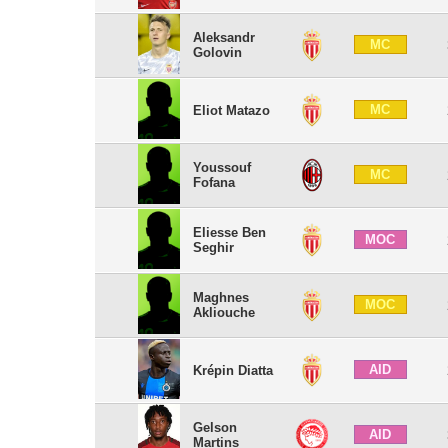
Aleksandr
MC
Golovin
MC
Eliot Matazo
Youssouf
MC
Fofana
Eliesse Ben
MOC
Seghir
Maghnes
MOC
Akliouche
AID
Krépin Diatta
Gelson
AID
Martins