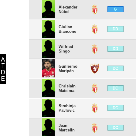
Alexander
G
Nübel
Giulian
DD
Biancone
Wilfried
DD
Singo
Guillermo
DC
Maripán
Chrislain
DC
Matsima
Strahinja
DC
Pavlovic
Jean
DC
Marcelin