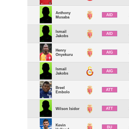
Anthony
AID
Musaba
Ismail
AID
Jakobs
Henry
AIG
Onyekuru
Ismail
AIG
Jakobs
Breel
ATT
Embolo
ATT
Wilson Isidor
Kevin
BU