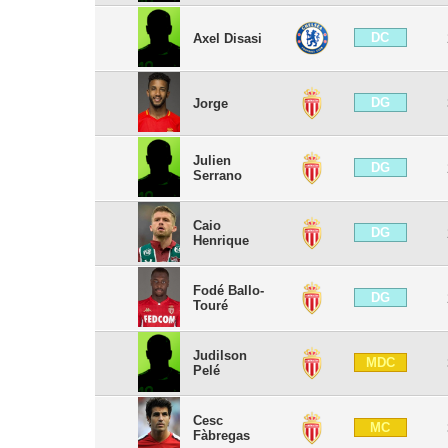
DC
Axel Disasi
DG
Jorge
Julien
DG
Serrano
Caio
DG
Henrique
Fodé Ballo-
DG
Touré
Judilson
MDC
Pelé
Cesc
MC
Fàbregas