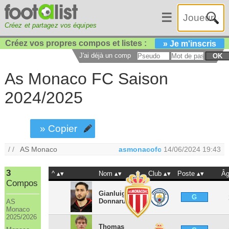
☰
Créez et partagez vos équipes
Créez vos propres compos et listes :
» Je m'inscris
J'ai déjà un compte :
OK
As Monaco FC Saison
2024/2025
» Copier
/ /
AS Monaco
asmonacofc
14/06/2024 19:43
3
^
Nom
Club
Poste
Â
Compos
Gianluigi
G
Donnarumma
AS
Monaco
2025/2026
Thomas