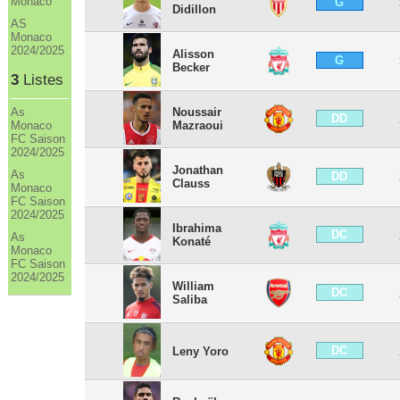
Monaco
G
Didillon
AS
Monaco
2024/2025
Alisson
G
Becker
3
Listes
Noussair
As
DD
Mazraoui
Monaco
FC Saison
2024/2025
Jonathan
As
DD
Clauss
Monaco
FC Saison
2024/2025
Ibrahima
DC
As
Konaté
Monaco
FC Saison
2024/2025
William
DC
Saliba
DC
Leny Yoro