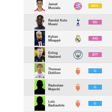
Jamal
MOC
Musiala
Randal Kolo
BU
Muani
Kylian
AIG
Mbappé
Erling
ATT
Haaland
Thomas
G
Didillon
Radoslaw
G
Majecki
Loïc
G
Badiashile