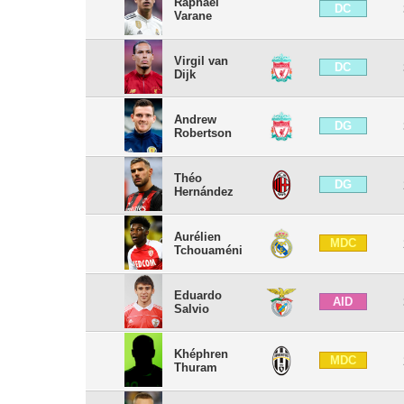
Raphaël
DC
Varane
Virgil van
DC
Dijk
Andrew
DG
Robertson
Théo
DG
Hernández
Aurélien
MDC
Tchouaméni
Eduardo
AID
Salvio
Khéphren
MDC
Thuram