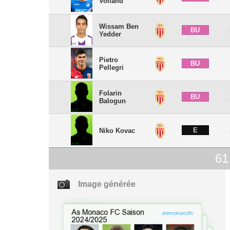
Volland
Wissam Ben
BU
Yedder
Pietro
BU
Pellegri
Folarin
BU
Balogun
E
Niko Kovac
61
Image générée