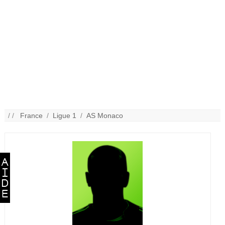
/ /
France
/
Ligue 1
/
AS Monaco