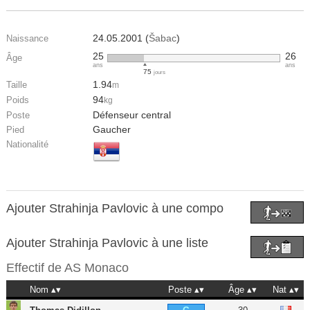
24.05.2001 (
Šabac
)
Naissance
25
26
Âge
ans
ans
75
jours
1.94
Taille
m
94
Poids
kg
Défenseur central
Poste
Gaucher
Pied
Nationalité
Ajouter Strahinja Pavlovic à une compo
Ajouter Strahinja Pavlovic à une liste
Effectif de
AS Monaco
Nom
Poste
Âge
Nat