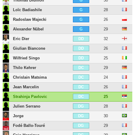
Thomas Didillon
30
G
Loïc Badiashile
28
G
Radoslaw Majecki
26
G
Alexander Nübel
29
G
Eric Dier
32
DD
Giulian Biancone
26
DD
Wilfried Singo
25
DD
Thilo Kehrer
29
DC
Chrislain Matsima
24
DC
Jean Marcelin
26
DC
Strahinja Pavlovic
25
DC
Julien Serrano
28
DG
Jorge
30
DG
Fodé Ballo-Touré
29
DG