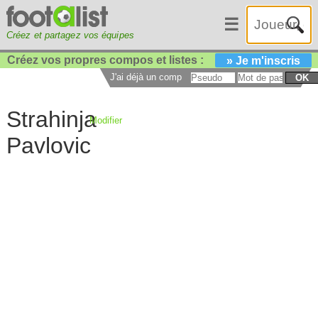
☰
Créez et partagez vos équipes
Créez vos propres compos et listes :
» Je m'inscris
J'ai déjà un compte :
OK
Strahinja
Modifier
Pavlovic