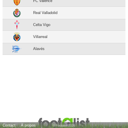
FC Valence
Real Valladolid
Celta Vigo
Villarreal
Alavés
Contact
À propos
© Footalist 2026