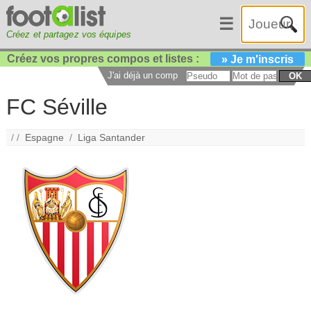
☰
Créez et partagez vos équipes
Créez vos propres compos et listes :
» Je m'inscris
J'ai déjà un compte :
OK
FC Séville
/ /
Espagne
/
Liga Santander