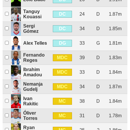
Tanguy
DC
24
D
1.87m
Kouassi
Sergi
DC
34
D
1.85m
Gómez
DG
Alex Telles
33
G
1.81m
Fernando
MDC
39
D
1.83m
Reges
Ibrahim
MDC
33
D
1.84m
Amadou
Nemanja
MDC
34
D
1.87m
Gudelj
Ivan
MC
38
D
1.84m
Rakitic
Óliver
MC
31
D
1.78m
Torres
Ryan