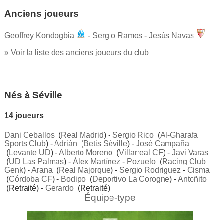
Anciens joueurs
Geoffrey Kondogbia
-
Sergio Ramos
-
Jesús Navas
» Voir la liste des anciens joueurs du club
Nés à Séville
14 joueurs
Dani Ceballos
(
Real Madrid
) -
Sergio Rico
(
Al-Gharafa
Sports Club
) -
Adrián
(
Betis Séville
) -
José Campaña
(
Levante UD
) -
Alberto Moreno
(
Villarreal CF
) -
Javi Varas
(
UD Las Palmas
) -
Álex Martínez
-
Pozuelo
(
Racing Club
Genk
) -
Arana
(
Real Majorque
) -
Sergio Rodriguez
-
Cisma
(
Córdoba CF
) -
Bodipo
(
Deportivo La Corogne
) -
Antoñito
(Retraité) -
Gerardo
(Retraité)
Équipe-type