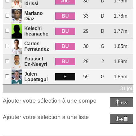
AIG
30
D
1.75m
Idrissi
Mariano
BU
33
D
1.78m
Díaz
Kelechi
BU
29
D
1.77m
Iheanacho
Carlos
BU
30
G
1.85m
Fernández
Youssef
BU
29
2
1.89m
En-Nesyri
Julen
E
59
G
1.85m
Lopetegui
31 jou
Ajouter votre sélection à une compo
Ajouter votre sélection à une liste