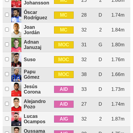
MC
25
2
1.86m
Johansson
Óscar
MC
28
D
1.74m
Rodríguez
Joan
MC
32
2
1.84m
Jordán
Adnan
MOC
31
G
1.80m
Januzaj
MOC
Suso
32
D
1.76m
Papu
MOC
38
D
1.66m
Gómez
Jesús
AID
33
D
1.73m
Corona
Alejandro
AID
27
D
1.74m
Pozo
Lucas
AIG
32
2
1.87m
Ocampos
Oussama