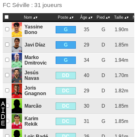
FC Séville : 31 joueurs
Nom
Poste
Âge
Pied
Taille
Na
Yassine
G
35
G
1.90m
Bono
G
Javi Díaz
29
D
1.85m
Marko
G
34
G
1.94m
Dmitrovic
Jesús
DD
40
D
1.70m
Navas
Joris
DC
29
D
1.82m
Gnagnon
DC
Marcão
30
D
1.85m
Karim
DC
31
G
1.85m
Rekik
DC
Loïc Badé
26
D
1.91m