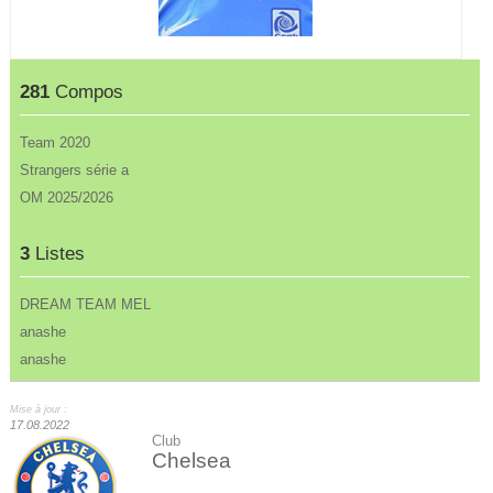
281
Compos
Team 2020
Strangers série a
OM 2025/2026
3
Listes
DREAM TEAM MEL
anashe
anashe
Mise à jour :
17.08.2022
Club
Chelsea