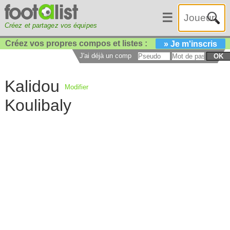
☰
Créez et partagez vos équipes
Créez vos propres compos et listes :
» Je m'inscris
J'ai déjà un compte :
OK
Kalidou
Modifier
Koulibaly