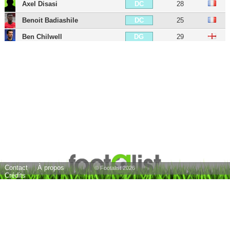
Axel Disasi
28
DC
Benoit Badiashile
25
DC
Ben Chilwell
29
DG
Moisés Caicedo
24
MDC
Mason Mount
27
MC
Enzo Fernández
25
MC
Lesley Ugochukwu
22
MC
Cole Palmer
24
MD
Christopher Nkunku
28
MOC
Marc Cucurella
28
MG
Contact
À propos
Raheem Sterling
31
AIG
© Footalist 2026
Crédits
Marko Marin
38
AIG
Callum Hudson-Odoi
25
AIG
João Felix
26
ATT