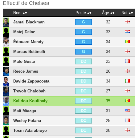
Effectif de
Chelsea
Nom
Poste
Âge
Nat
Jamal Blackman
32
G
Matej Delac
33
G
Édouard Mendy
34
G
Marcus Bettinelli
34
G
Malo Gusto
23
DD
Reece James
26
DD
Davide Zappacosta
34
DD
Trevoh Chalobah
27
DC
Kalidou Koulibaly
35
DC
Matt Miazga
31
DC
Wesley Fofana
25
DC
Tosin Adarabioyo
28
DC