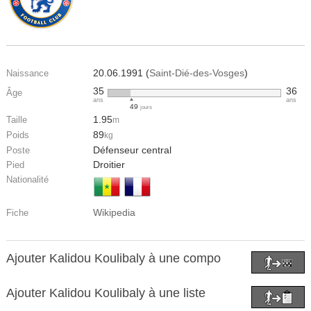
20.06.1991 (
Saint-Dié-des-Vosges
)
Naissance
35
36
Âge
ans
ans
49
jours
1.95
Taille
m
89
Poids
kg
Défenseur central
Poste
Droitier
Pied
Nationalité
Wikipedia
Fiche
Ajouter Kalidou Koulibaly à une compo
Ajouter Kalidou Koulibaly à une liste