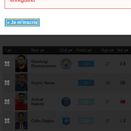
enregistrer
Club
Championnat
Pays
» Je m'inscris
Visuel
^
Nom
Club
Poste
Âge
Nat
Gianluigi
G
27
Donnarumma
G
Keylor Navas
39
Achraf
DD
27
Hakimi
DD
Colin Dagba
27