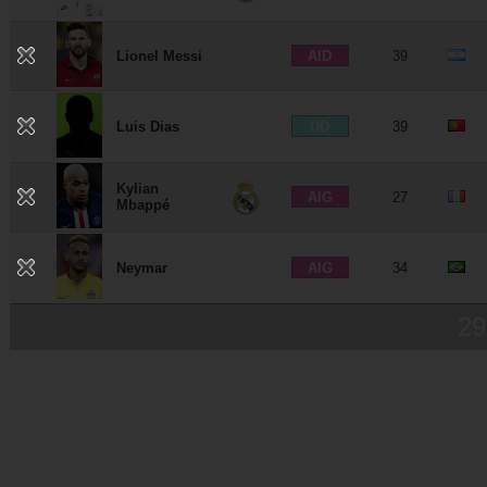
AID
Lionel Messi
39
DD
Luis Dias
39
Kylian
AIG
27
Mbappé
AIG
Neymar
34
29