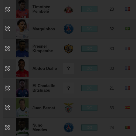
Timothée
DC
23
Pembélé
DC
Marquinhos
32
Presnel
DC
30
Kimpembe
DC
Abdou Diallo
30
El Chadaille
DC
21
Bitshiabu
DG
Juan Bernat
33
Nuno
DG
24
Mendes