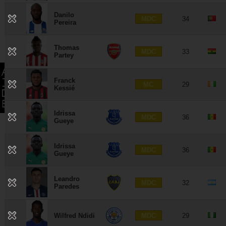
Danilo
MDC
34
Pereira
Thomas
MDC
33
Partey
Franck
MC
29
Kessié
Idrissa
MDC
36
Gueye
Idrissa
MDC
36
Gueye
Leandro
MDC
32
Paredes
MDC
Wilfred Ndidi
29