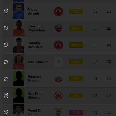
Marco
MC
33
Verratti
Georginio
MOC
35
Wijnaldum
Rafinha
MOC
33
Alcântara
MC
Xavi Simons
23
Édouard
MD
23
Michut
Eric Dina
MC
25
Ebimbe
Ángel Di
AID
38
María