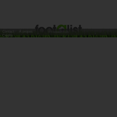
Contact
À propos
© Footalist 2026
Crédits