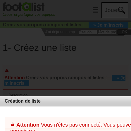
☰
Créez et partagez vos équipes
Créez vos propres compos et listes :
» Je m'inscris
J'ai déjà un compte :
OK
1- Créez une liste
Attention
Créez vos propres compos et listes :
» Je
m'inscris
Description
Création de liste
Commentaires
Attention
Vous n'êtes pas connecté. Vous pouvez