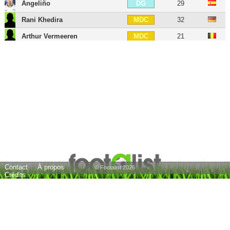
Angeliño
29
DG
Rani Khedira
32
MDC
Arthur Vermeeren
21
MDC
Dominik Kaiser
37
MC
Xavi Simons
23
MC
Kevin Kampl
35
AID
Ademola Lookman
28
AIG
Loïs Openda
26
ATT
Timo Werner
30
BU
André Silva
30
BU
Contact
À propos
Nils Quaschner
32
BU
© Footalist 2026
Crédits
Terrence Boyd
35
BU
Hee-chan Hwang
30
BU
Benjamin Šeško
23
BU