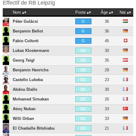
Effectif de
RB Leipzig
Nom
Poste
Âge
Nat
Péter Gulácsi
36
G
Benjamin Bellot
36
G
Fabio Coltorti
45
G
Lukas Klostermann
30
DD
Georg Teigl
35
DD
Benjamin Henrichs
29
DD
Castello Lukeba
23
DC
Abdou Diallo
30
DC
Mohamed Simakan
26
DC
Atınç Nukan
33
DC
Willi Orban
33
DC
El Chadaille Bitshiabu
21
DC