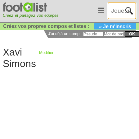
☰
Créez et partagez vos équipes
Créez vos propres compos et listes :
» Je m'inscris
J'ai déjà un compte :
OK
Xavi
Modifier
Simons