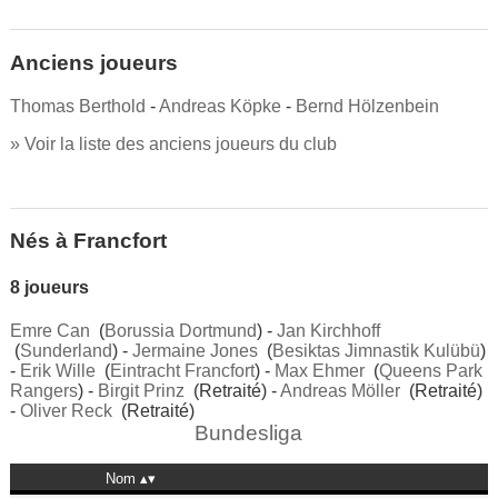
Anciens joueurs
Thomas Berthold
-
Andreas Köpke
-
Bernd Hölzenbein
» Voir la liste des anciens joueurs du club
Nés à Francfort
8 joueurs
Emre Can
(
Borussia Dortmund
) -
Jan Kirchhoff
(
Sunderland
) -
Jermaine Jones
(
Besiktas Jimnastik Kulübü
)
-
Erik Wille
(
Eintracht Francfort
) -
Max Ehmer
(
Queens Park
Rangers
) -
Birgit Prinz
(Retraité) -
Andreas Möller
(Retraité)
-
Oliver Reck
(Retraité)
Bundesliga
Nom