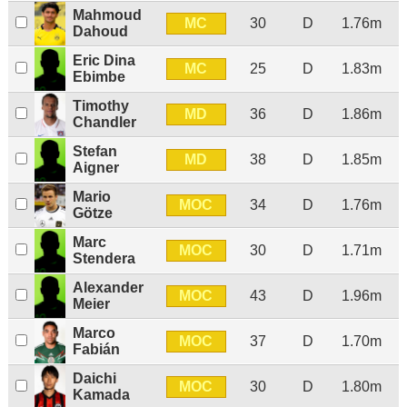
Mahmoud
MC
30
D
1.76m
Dahoud
Eric Dina
MC
25
D
1.83m
Ebimbe
Timothy
MD
36
D
1.86m
Chandler
Stefan
MD
38
D
1.85m
Aigner
Mario
MOC
34
D
1.76m
Götze
Marc
MOC
30
D
1.71m
Stendera
Alexander
MOC
43
D
1.96m
Meier
Marco
MOC
37
D
1.70m
Fabián
Daichi
MOC
30
D
1.80m
Kamada