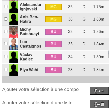
Aleksandar
MG
35
D
1.75m
Ignjovski
Änis Ben-
MG
38
G
1.83m
Hatira
Michy
BU
32
D
1.86m
Batshuayi
Luc
BU
33
D
1.84m
Castaignos
Václav
BU
34
D
1.80m
Kadlec
BU
Elye Wahi
23
D
1.84m
Ajouter votre sélection à une compo
Ajouter votre sélection à une liste