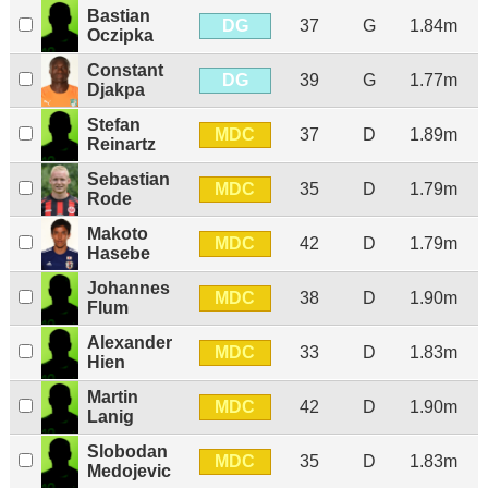
Bastian
DG
37
G
1.84m
Oczipka
Constant
DG
39
G
1.77m
Djakpa
Stefan
MDC
37
D
1.89m
Reinartz
Sebastian
MDC
35
D
1.79m
Rode
Makoto
MDC
42
D
1.79m
Hasebe
Johannes
MDC
38
D
1.90m
Flum
Alexander
MDC
33
D
1.83m
Hien
Martin
MDC
42
D
1.90m
Lanig
Slobodan
MDC
35
D
1.83m
Medojevic