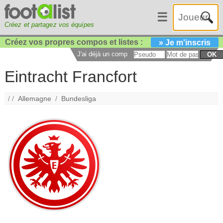
☰
Créez et partagez vos équipes
Créez vos propres compos et listes :
» Je m'inscris
J'ai déjà un compte :
OK
Eintracht Francfort
/ /
Allemagne
/
Bundesliga