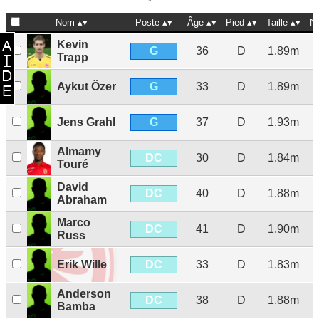
Nom
Poste
Âge
Pied
Taille
N
Kevin
G
36
D
1.89m
Trapp
G
Aykut Özer
33
D
1.89m
G
Jens Grahl
37
D
1.93m
Almamy
DC
30
D
1.84m
Touré
David
DC
40
D
1.88m
Abraham
Marco
DC
41
D
1.90m
Russ
DC
Erik Wille
33
D
1.83m
Anderson
DC
38
D
1.88m
Bamba