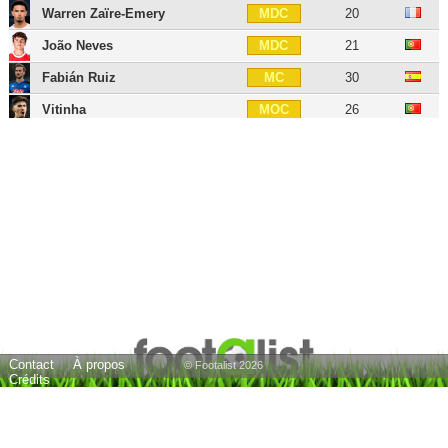
Warren Zaïre-Emery
20
MDC
João Neves
21
MDC
Fabián Ruiz
30
MC
Vitinha
26
MOC
Lee Kang-in
25
MOC
Désiré Doué
21
MOC
Dro Fernández
18
MOC
Senny Mayulu
20
MOC
Ousmane Dembélé
29
AID
Ibrahim Mbaye
18
AID
Bradley Barcola
23
AIG
Contact
À propos
Khvicha Kvaratskhelia
25
AIG
© Footalist 2026
Crédits
Quentin Ndjantou
19
AIG
Noah Nsoki
19
AIG