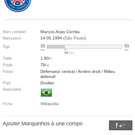
Marcos Aoas Corrêa
Nom complet
14.05.1994 (
São Paulo
)
Naissance
32
33
Âge
ans
ans
86
jours
1.80
Taille
m
78
Poids
kg
Défenseur central / Arrière droit / Milieu
Poste
défensif
Droitier
Pied
Nationalité
Wikipedia
Fiche
Ajouter Marquinhos à une compo