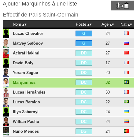
Ajouter Marquinhos à une liste
Effectif de
Paris Saint-Germain
Nom
Poste
Âge
Nat
Lucas Chevalier
24
G
Matvey Safónov
27
G
Achraf Hakimi
27
DD
David Boly
17
DD
Yoram Zague
20
DD
Marquinhos
32
DC
Lucas Hernández
30
DC
Lucas Beraldo
22
DC
Illya Zabarnyi
24
DC
Willian Pacho
24
DC
Nuno Mendes
24
DG