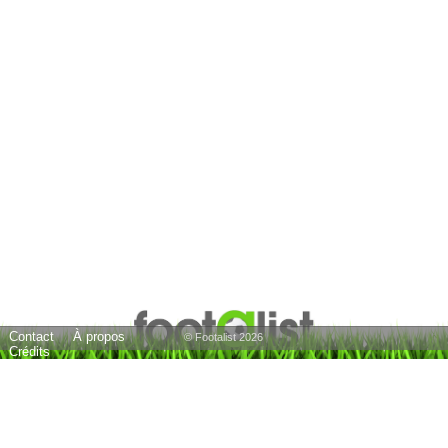
Contact
À propos
© Footalist 2026
Crédits