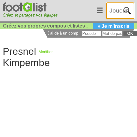
☰
Créez et partagez vos équipes
Créez vos propres compos et listes :
» Je m'inscris
J'ai déjà un compte :
OK
Presnel
Modifier
Kimpembe