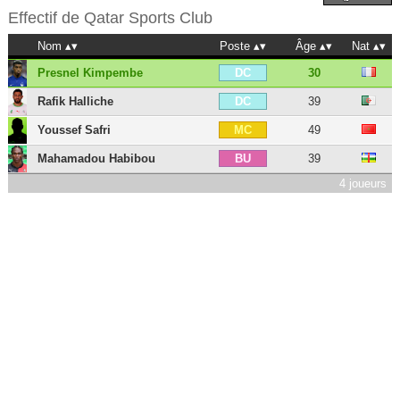
Effectif de
Qatar Sports Club
Nom
Poste
Âge
Nat
Presnel Kimpembe
30
DC
Rafik Halliche
39
DC
Youssef Safri
49
MC
Mahamadou Habibou
39
BU
4 joueurs