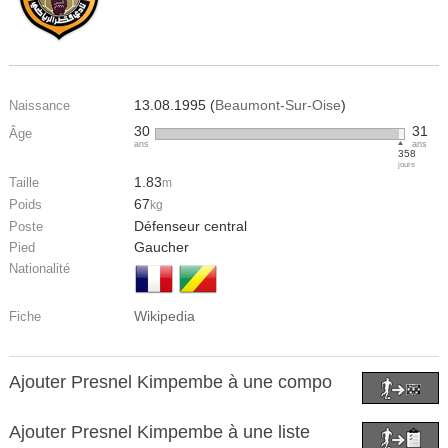
13.08.1995 (
Beaumont-Sur-Oise
)
Naissance
30
31
Âge
ans
ans
358
jours
1.83
Taille
m
67
Poids
kg
Défenseur central
Poste
Gaucher
Pied
Nationalité
Wikipedia
Fiche
Ajouter Presnel Kimpembe à une compo
Ajouter Presnel Kimpembe à une liste