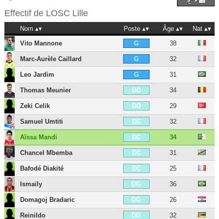
Effectif de
LOSC Lille
Nom
Poste
Âge
Nat
Vito Mannone
38
G
Marc-Aurèle Caillard
32
G
Leo Jardim
31
G
Thomas Meunier
34
DD
Zeki Celik
29
DD
Samuel Umtiti
32
DC
Aïssa Mandi
34
DC
Chancel Mbemba
31
DC
Bafodé Diakité
25
DC
Ismaily
36
DG
Domagoj Bradaric
26
DG
Reinildo
32
DG