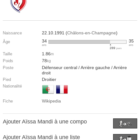
22.10.1991 (
Châlons-en-Champagne
)
Naissance
34
35
Âge
ans
ans
289
jours
1.86
Taille
m
78
Poids
kg
Défenseur central / Arrière gauche / Arrière
Poste
droit
Droitier
Pied
Nationalité
Wikipedia
Fiche
Ajouter Aïssa Mandi à une compo
Ajouter Aïssa Mandi à une liste