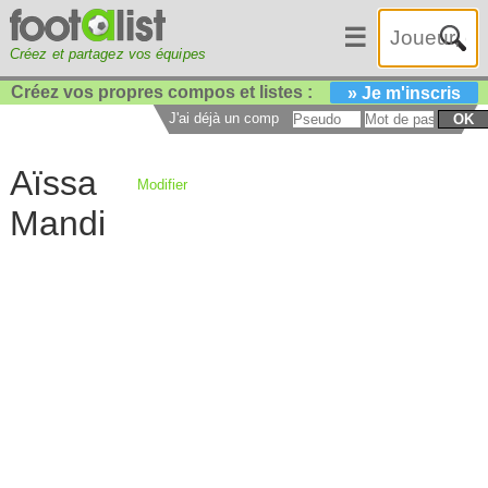
☰
Créez et partagez vos équipes
Créez vos propres compos et listes :
» Je m'inscris
J'ai déjà un compte :
OK
Aïssa
Modifier
Mandi