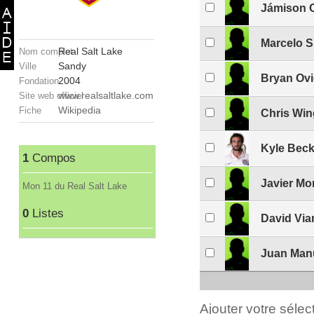
Jámison 
Marcelo S
Real Salt Lake
Nom complet
Sandy
Ville
Bryan Ov
2004
Fondation
www.realsaltlake.com
Site web officiel
Wikipedia
Fiche
Chris Win
Kyle Bec
1
Compos
Javier Mo
Mon 11 du Real Salt Lake
0
Listes
David Via
Juan Manu
Ajouter votre séle