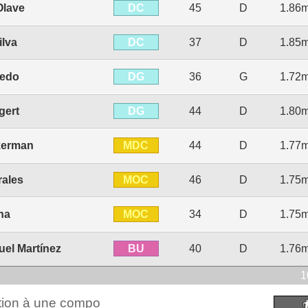
DC
Olave
45
D
1.86
DC
ilva
37
D
1.85
DG
iedo
36
G
1.72
DG
gert
44
D
1.80
MDC
kerman
44
D
1.77
MOC
rales
46
D
1.75
MOC
na
34
D
1.75
BU
el Martínez
40
D
1.76
1
ction à une compo