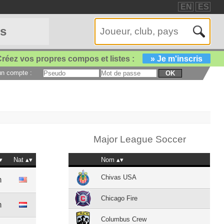
EN
ES
es
réez vos propres compos et listes :
» Je m'inscris
 un compte :
OK
Major League Soccer
Nat
Nom
Chivas USA
m
Chicago Fire
m
Columbus Crew