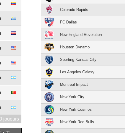
m
Colorado Rapids
m
FC Dallas
m
New England Revolution
Houston Dynamo
m
Sporting Kansas City
m
Los Angeles Galaxy
m
Montreal Impact
m
New York City
m
New York Cosmos
0 joueurs
New York Red Bulls