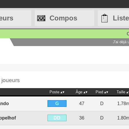
eurs
Compos
List
C
J'ai déjà
0 joueurs
Poste
Âge
Pied
Taille
G
ando
47
D
1.78
DD
ppelhof
36
D
1.80