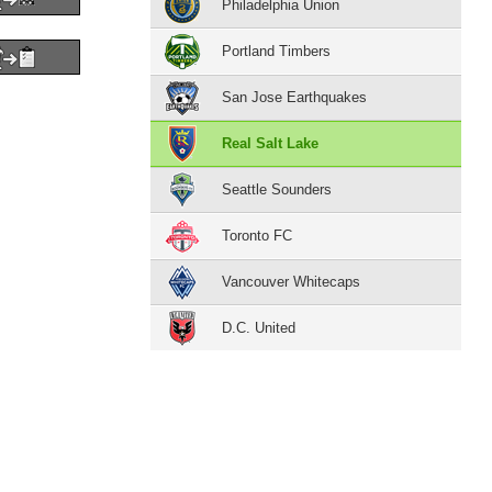
Philadelphia Union
Portland Timbers
San Jose Earthquakes
Real Salt Lake
Seattle Sounders
Toronto FC
Vancouver Whitecaps
D.C. United