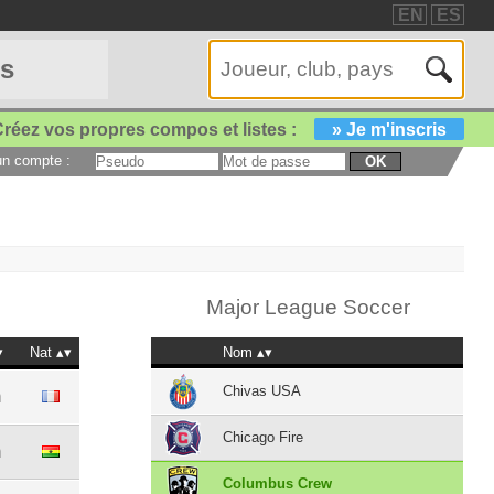
EN
ES
es
réez vos propres compos et listes :
» Je m'inscris
 un compte :
OK
Major League Soccer
Nat
Nom
Chivas USA
m
Chicago Fire
m
Columbus Crew