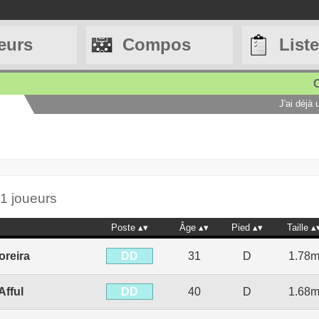
eurs
Compos
List
C
J'ai déjà
1 joueurs
Poste
Âge
Pied
Taille
DD
oreira
31
D
1.78
DD
Afful
40
D
1.68