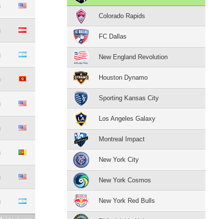
m
Colorado Rapids
m
FC Dallas
m
New England Revolution
Houston Dynamo
m
Sporting Kansas City
m
Los Angeles Galaxy
m
Montreal Impact
m
New York City
m
New York Cosmos
m
New York Red Bulls