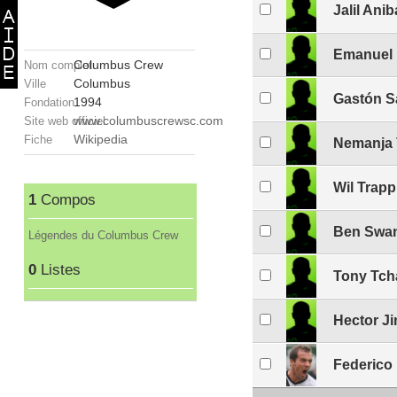
Jalil Ani
Emanuel 
Columbus Crew
Nom complet
Columbus
Ville
Gastón S
1994
Fondation
www.columbuscrewsc.com
Site web officiel
Wikipedia
Fiche
Nemanja 
Wil Trapp
1
Compos
Ben Swa
Légendes du Columbus Crew
0
Listes
Tony Tch
Hector J
Federico