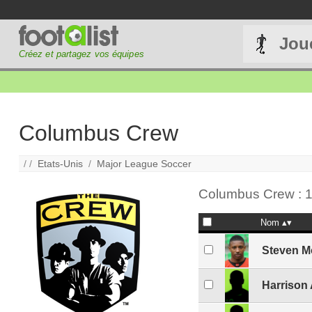
Jou
Créez et partagez vos équipes
Columbus Crew
/ /
Etats-Unis
/
Major League Soccer
Columbus Crew : 1
Nom
Steven M
Harrison 