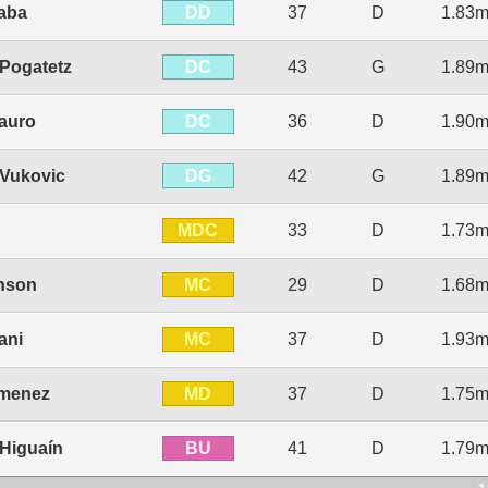
DD
baba
37
D
1.83
DC
Pogatetz
43
G
1.89
DC
auro
36
D
1.90
DG
Vukovic
42
G
1.89
MDC
33
D
1.73
MC
nson
29
D
1.68
MC
ani
37
D
1.93
MD
imenez
37
D
1.75
BU
 Higuaín
41
D
1.79