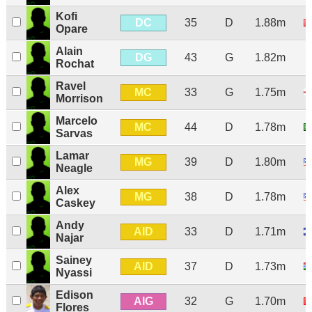
Kofi
DC
35
D
1.88m
Opare
Alain
DG
43
G
1.82m
Rochat
Ravel
MC
33
G
1.75m
Morrison
Marcelo
MC
44
D
1.78m
Sarvas
Lamar
MG
39
D
1.80m
Neagle
Alex
MG
38
D
1.78m
Caskey
Andy
AID
33
D
1.71m
Najar
Sainey
AID
37
D
1.73m
Nyassi
Edison
AIG
32
G
1.70m
Flores