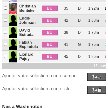
Christian
BU
35
D
1.92m
Benteke
Eddie
BU
42
D
1.83m
Johnson
David
BU
38
D
1.73m
Estrada
Fabian
BU
41
G
1.75m
Espindola
Lionard
BU
45
D
1.85m
Pajoy
15 joueu
Ajouter votre sélection à une compo
Ajouter votre sélection à une liste
Nés à Washington