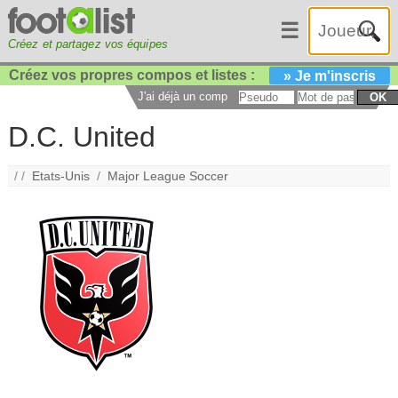
☰
Créez et partagez vos équipes
Créez vos propres compos et listes :
» Je m'inscris
J'ai déjà un compte :
OK
D.C. United
/ /
Etats-Unis
/
Major League Soccer