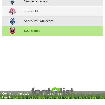
Seattle Sounders
Toronto FC
Vancouver Whitecaps
D.C. United
Contact
À propos
© Footalist 2026
Crédits