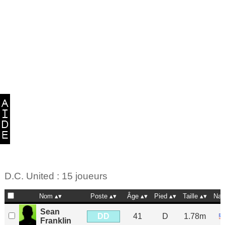
D.C. United : 15 joueurs
Nom
Poste
Âge
Pied
Taille
Nat
Sean
DD
41
D
1.78m
Franklin