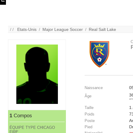
/ /
Etats-Unis
/
Major League Soccer
/
Real Salt Lake
C
0
Naissance
3
Âge
an
1
Taille
7
Poids
1
Compos
Ar
Poste
Dr
Pied
ÉQUIPE TYPE CHICAGO
FIRE