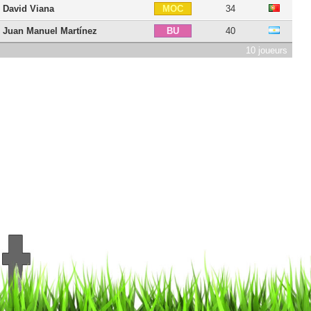
David Viana
34
MOC
Juan Manuel Martínez
40
BU
10 joueurs