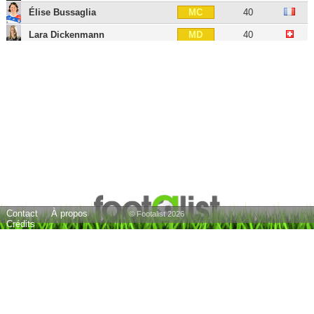
Élise Bussaglia
40
MC
Lara Dickenmann
40
MD
Pingeon
30
MOC
Louisa Nécib
39
MOC
Kheira Hamraoui
36
MOC
Camille Abily
41
MOC
Maëlle Garbino
30
MG
Amandine Henry
36
MG
Pauline Bremer
30
ATT
Contact
À propos
Mylaine Tarrieu
31
ATT
© Footalist 2026
Crédits
Ada Hegerberg
31
ATT
Delphine Cascarino
29
ATT
Eugénie Le Sommer
37
ATT
Élodie Thomis
39
ATT