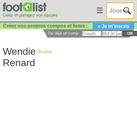
☰
Créez et partagez vos équipes
Créez vos propres compos et listes :
» Je m'inscris
J'ai déjà un compte :
OK
Wendie
Modifier
Renard