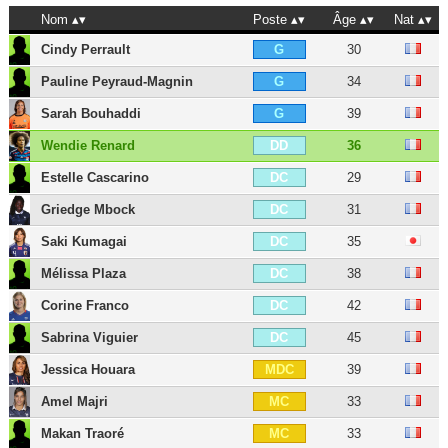
Nom
Poste
Âge
Nat
Cindy Perrault
30
G
Pauline Peyraud-Magnin
34
G
Sarah Bouhaddi
39
G
Wendie Renard
36
DD
Estelle Cascarino
29
DC
Griedge Mbock
31
DC
Saki Kumagai
35
DC
Mélissa Plaza
38
DC
Corine Franco
42
DC
Sabrina Viguier
45
DC
Jessica Houara
39
MDC
Amel Majri
33
MC
Makan Traoré
33
MC