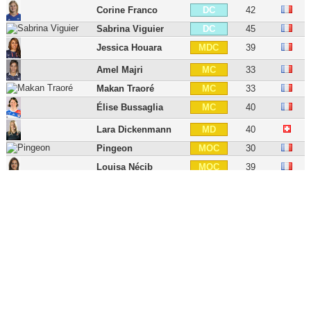
Corine Franco
42
DC
Sabrina Viguier
45
DC
Jessica Houara
39
MDC
Amel Majri
33
MC
Makan Traoré
33
MC
Élise Bussaglia
40
MC
Lara Dickenmann
40
MD
Pingeon
30
MOC
Louisa Nécib
39
MOC
Kheira Hamraoui
36
MOC
Camille Abily
41
MOC
Maëlle Garbino
30
MG
Amandine Henry
36
MG
Pauline Bremer
30
ATT
Mylaine Tarrieu
31
ATT
Ada Hegerberg
31
ATT