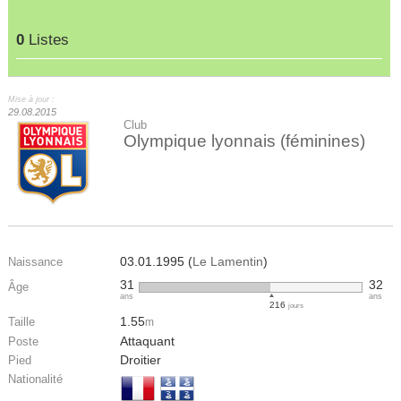
0
Listes
Mise à jour :
29.08.2015
Club
Olympique lyonnais (féminines)
03.01.1995 (
Le Lamentin
)
Naissance
31
32
Âge
ans
ans
216
jours
1.55
Taille
m
Attaquant
Poste
Droitier
Pied
Nationalité