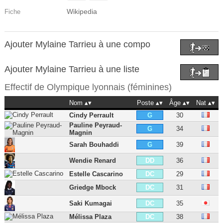
Wikipedia
Fiche
Ajouter Mylaine Tarrieu à une compo
Ajouter Mylaine Tarrieu à une liste
Effectif de
Olympique lyonnais (féminines)
Nom
Poste
Âge
Nat
Cindy Perrault
30
G
Pauline Peyraud-
34
G
Magnin
Sarah Bouhaddi
39
G
Wendie Renard
36
DD
Estelle Cascarino
29
DC
Griedge Mbock
31
DC
Saki Kumagai
35
DC
Mélissa Plaza
38
DC