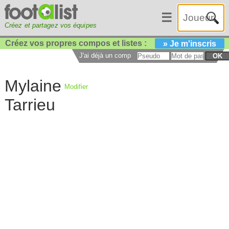
☰
Créez et partagez vos équipes
Créez vos propres compos et listes :
» Je m'inscris
J'ai déjà un compte :
OK
Mylaine
Modifier
Tarrieu